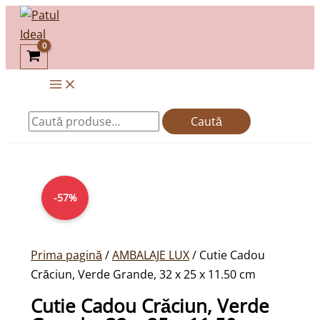
Skip
Caută
to
după:
content
Caută
Prețul
Prețul
inițial
curent
-57%
a
este:
fost:
56,00lei.
129,00lei.
Prima pagină
/
AMBALAJE LUX
/ Cutie Cadou
Crăciun, Verde Grande, 32 x 25 x 11.50 cm
Cutie Cadou Crăciun, Verde