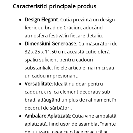
Caracteristici principale produs
Design Elegant
: Cutia prezintă un design
feeric cu brad de Crăciun, aducând
atmosfera festivă în fiecare detaliu.
Dimensiuni Generoase
: Cu măsurători de
32 x 25 x 11.50 cm, această cutie oferă
spațiu suficient pentru cadouri
substanțiale, fie ele articole mai mici sau
un cadou impresionant.
Versatilitate
: Ideală nu doar pentru
cadouri, ci și ca element decorativ sub
brad, adăugând un plus de rafinament în
decorul de sărbători.
Ambalare Aplatizată
: Cutia vine ambalată
aplatizată, fiind ușor de asamblat înainte
de utilizare, ceea ce o face practică și