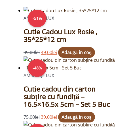
Prețul
Prețul
inițial
curent
AMBALAJE LUX
-51%
a
este:
Cutie Cadou Lux Rosie ,
fost:
49,00lei.
35*25*12 cm
99,00lei.
99,00
lei
49,00
lei
Adaugă în coș
Prețul
Prețul
inițial
curent
-48%
a
este:
AMBALAJE LUX
fost:
39,00lei.
Cutie cadou din carton
75,00lei.
subțire cu fundiță –
16.5×16.5x 5cm – Set 5 Buc
75,00
lei
39,00
lei
Adaugă în coș
Prețul
Prețul