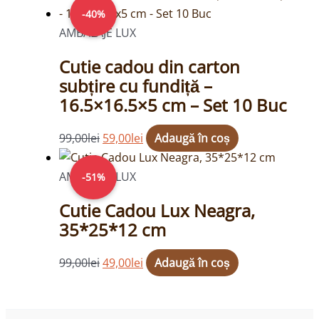
inițial
curent
-40%
a
este:
AMBALAJE LUX
fost:
59,00lei.
Cutie cadou din carton
99,00lei.
subțire cu fundiță –
16.5×16.5×5 cm – Set 10 Buc
99,00
lei
59,00
lei
Adaugă în coș
Prețul
Prețul
inițial
curent
AMBALAJE LUX
-51%
a
este:
Cutie Cadou Lux Neagra,
fost:
49,00lei.
35*25*12 cm
99,00lei.
99,00
lei
49,00
lei
Adaugă în coș