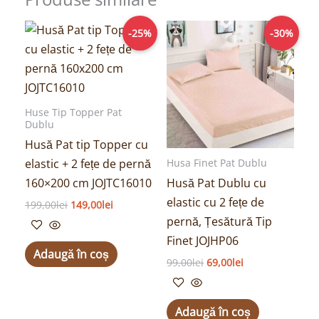
Prețul
Prețul
Prețul
Prețul
-25%
-30%
inițial
curent
inițial
curent
a
este:
a
este:
fost:
149,00lei.
fost:
69,00lei.
199,00lei.
99,00lei.
Huse Tip Topper Pat
Dublu
Husă Pat tip Topper cu
elastic + 2 fețe de pernă
Husa Finet Pat Dublu
160×200 cm JOJTC16010
Husă Pat Dublu cu
elastic cu 2 fețe de
199,00
lei
149,00
lei
pernă, Țesătură Tip
Finet JOJHP06
Adaugă în coș
99,00
lei
69,00
lei
Adaugă în coș