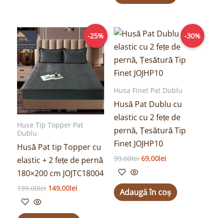
Prețul
Prețul
Prețul
Prețul
-25%
-30%
inițial
curent
inițial
curent
a
este:
a
este:
fost:
149,00lei.
fost:
69,00lei.
199,00lei.
99,00lei.
Husa Finet Pat Dublu
Husă Pat Dublu cu
elastic cu 2 fețe de
Huse Tip Topper Pat
pernă, Țesătură Tip
Dublu
Finet JOJHP10
Husă Pat tip Topper cu
99,00
lei
69,00
lei
elastic + 2 fețe de pernă
180×200 cm JOJTC18004
199,00
lei
149,00
lei
Adaugă în coș