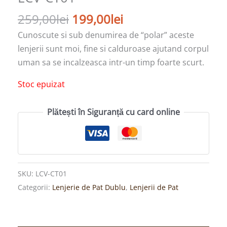
259,00
lei
199,00
lei
Cunoscute si sub denumirea de “polar” aceste
lenjerii sunt moi, fine si calduroase ajutand corpul
uman sa se incalzeasca intr-un timp foarte scurt.
Stoc epuizat
Plătești în Siguranță cu card online
SKU:
LCV-CT01
Categorii:
Lenjerie de Pat Dublu
,
Lenjerii de Pat