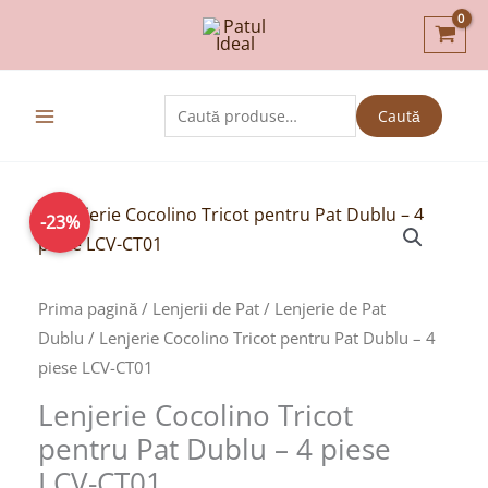
Skip
to
content
Caută
Caută
după:
Prețul
Prețul
-23%
inițial
curent
a
este:
fost:
199,00lei.
Prima pagină
/
Lenjerii de Pat
/
Lenjerie de Pat
259,00lei.
Dublu
/ Lenjerie Cocolino Tricot pentru Pat Dublu – 4
piese LCV-CT01
Lenjerie Cocolino Tricot
pentru Pat Dublu – 4 piese
LCV-CT01