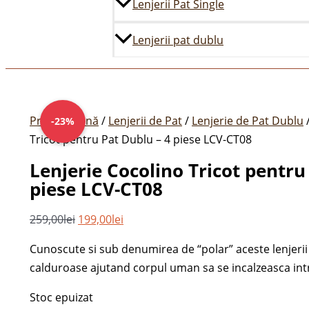
Lenjerii Pat Single
Lenjerii pat dublu
Prețul
Prețul
inițial
curent
Prima pagină
/
Lenjerii de Pat
/
Lenjerie de Pat Dublu
/
-23%
a
este:
Tricot pentru Pat Dublu – 4 piese LCV-CT08
fost:
199,00lei.
Lenjerie Cocolino Tricot pentru
259,00lei.
piese LCV-CT08
259,00
lei
199,00
lei
Cunoscute si sub denumirea de “polar” aceste lenjerii 
calduroase ajutand corpul uman sa se incalzeasca intr
Stoc epuizat