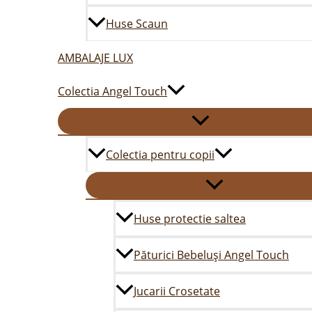
Huse Scaun
AMBALAJE LUX
Colectia Angel Touch
Colectia pentru copii
Huse protectie saltea
Păturici Bebeluși Angel Touch
Jucarii Crosetate