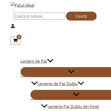
Skip
Caută
to
după:
Caută
content
Lenjerii de Pat
Lenjerie de Pat Dublu
Lenjerie Pat Dublu din Finet