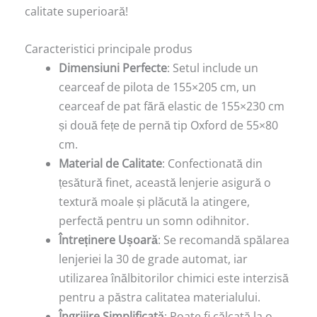
calitate superioară!
Caracteristici principale produs
Dimensiuni Perfecte
: Setul include un
cearceaf de pilota de 155×205 cm, un
cearceaf de pat fără elastic de 155×230 cm
și două fețe de pernă tip Oxford de 55×80
cm.
Material de Calitate
: Confectionată din
țesătură finet, această lenjerie asigură o
textură moale și plăcută la atingere,
perfectă pentru un somn odihnitor.
Întreținere Ușoară
: Se recomandă spălarea
lenjeriei la 30 de grade automat, iar
utilizarea înălbitorilor chimici este interzisă
pentru a păstra calitatea materialului.
Îngrijire Simplificată
: Poate fi călcată la o