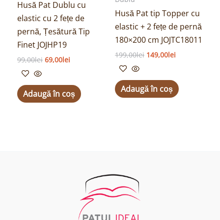
Husă Pat Dublu cu
Husă Pat tip Topper cu
elastic cu 2 fețe de
elastic + 2 fețe de pernă
pernă, Țesătură Tip
180×200 cm JOJTC18011
Finet JOJHP19
199,00
lei
149,00
lei
99,00
lei
69,00
lei
Adaugă în coș
Adaugă în coș