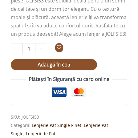
piese JOLFSI53 este soluția ideală pentru un somn
de calitate și un dormitor elegant. Cu o textură
moale și plăcută, această lenjerie îți va transforma
spațiul și îți va aduce confortul dorit. Răsfață-te cu
un produs deosebit! Alege acum lenjeria JOLFSI53!
-
+
Adaugă în coș
Plătești în Siguranță cu card online
SKU:
JOLFSI53
Categorii:
Lenjerie Pat Single Finet
,
Lenjerie Pat
Single
,
Lenjerii de Pat