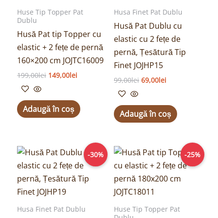
Huse Tip Topper Pat
Husa Finet Pat Dublu
Dublu
Husă Pat Dublu cu
Husă Pat tip Topper cu
elastic cu 2 fețe de
elastic + 2 fețe de pernă
pernă, Țesătură Tip
160×200 cm JOJTC16009
Finet JOJHP15
199,00
lei
149,00
lei
99,00
lei
69,00
lei
Adaugă în coș
Adaugă în coș
Prețul
Prețul
Prețul
Prețul
-30%
-25%
inițial
curent
inițial
curent
a
este:
a
este:
fost:
69,00lei.
fost:
149,00lei.
99,00lei.
199,00lei.
Husa Finet Pat Dublu
Huse Tip Topper Pat
Dublu