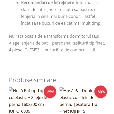
Recomandări de Întreținere
: Informațiile
clare de întreținere te ajută să păstrezi
lenjeria în cele mai bune condiții, astfel
încât să te bucuri de ea cât mai mult timp.
Nu rata ocazia de a transforma dormitorul tău!
Alege lenjeria de pat 1 persoană, țesătură tip finet,
4 piese JOLFSI53 și bucură-te de confort și stil.
Produse similare
Prețul
Prețul
Prețul
Prețul
-25%
-30%
inițial
curent
inițial
curent
a
este:
a
este:
fost:
149,00lei.
fost:
69,00lei.
199,00lei.
99,00lei.