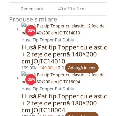
Dimensiuni
40 × 30 × 6 cm
Produse similare
Prețul
Prețul
-25%
inițial
curent
a
este:
Huse Tip Topper Pat Dublu
Husă Pat tip Topper cu elastic
fost:
149,00lei.
+ 2 fețe de pernă 140×200
199,00lei.
cm JOJTC14010
199,00
lei
149,00
lei
Adaugă în coș
Prețul
Prețul
-25%
inițial
curent
a
este:
Huse Tip Topper Pat Dublu
Husă Pat tip Topper cu elastic
fost:
149,00lei.
+ 2 fețe de pernă 180×200
199,00lei.
cm JOJTC18004