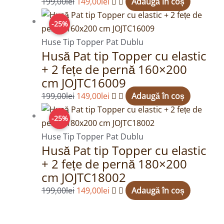
199,00
lei
149,00
lei
Adaugă în coș
Prețul
Prețul
-25%
inițial
curent
a
este:
Huse Tip Topper Pat Dublu
Husă Pat tip Topper cu elastic
fost:
149,00lei.
+ 2 fețe de pernă 160×200
199,00lei.
cm JOJTC16009
199,00
lei
149,00
lei
Adaugă în coș
Prețul
Prețul
-25%
inițial
curent
a
este:
Huse Tip Topper Pat Dublu
Husă Pat tip Topper cu elastic
fost:
149,00lei.
+ 2 fețe de pernă 180×200
199,00lei.
cm JOJTC18002
199,00
lei
149,00
lei
Adaugă în coș