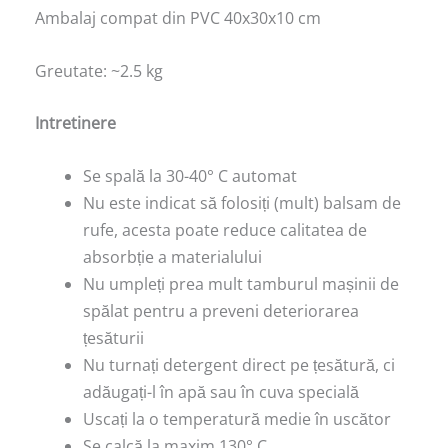
Ambalaj compat din PVC 40x30x10 cm
Greutate: ~2.5 kg
Intretinere
Se spală la 30-40° C automat
Nu este indicat să folosiți (mult) balsam de
rufe, acesta poate reduce calitatea de
absorbție a materialului
Nu umpleți prea mult tamburul mașinii de
spălat pentru a preveni deteriorarea
țesăturii
Nu turnați detergent direct pe țesătură, ci
adăugați-l în apă sau în cuva specială
Uscați la o temperatură medie în uscător
Se calcă la maxim 130° C