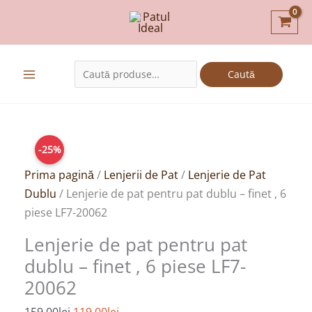
Skip
to
content
Caută
Caută
după:
Prețul
Prețul
-25%
inițial
curent
a
este:
Prima pagină
/
Lenjerii de Pat
/
Lenjerie de Pat
fost:
119,00lei.
Dublu
/ Lenjerie de pat pentru pat dublu – finet , 6
159,00lei.
piese LF7-20062
Lenjerie de pat pentru pat
dublu – finet , 6 piese LF7-
20062
159,00
lei
119,00
lei