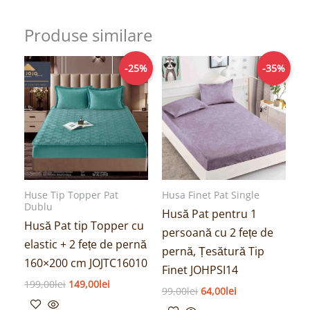
Produse similare
Prețul
Prețul
Prețul
Prețul
-25%
-35%
inițial
curent
inițial
curent
a
este:
a
este:
fost:
149,00lei.
fost:
64,00lei.
199,00lei.
99,00lei.
Huse Tip Topper Pat
Husa Finet Pat Single
Dublu
Husă Pat pentru 1
Husă Pat tip Topper cu
persoană cu 2 fețe de
elastic + 2 fețe de pernă
pernă, Țesătură Tip
160×200 cm JOJTC16010
Finet JOHPSI14
199,00
lei
149,00
lei
99,00
lei
64,00
lei