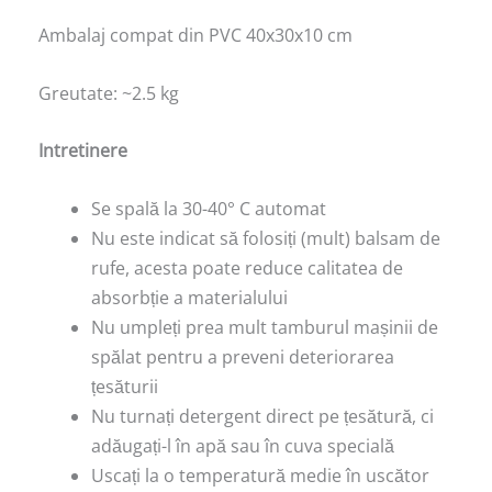
Ambalaj compat din PVC 40x30x10 cm
Greutate: ~2.5 kg
Intretinere
Se spală la 30-40° C automat
Nu este indicat să folosiți (mult) balsam de
rufe, acesta poate reduce calitatea de
absorbție a materialului
Nu umpleți prea mult tamburul mașinii de
spălat pentru a preveni deteriorarea
țesăturii
Nu turnați detergent direct pe țesătură, ci
adăugați-l în apă sau în cuva specială
Uscați la o temperatură medie în uscător