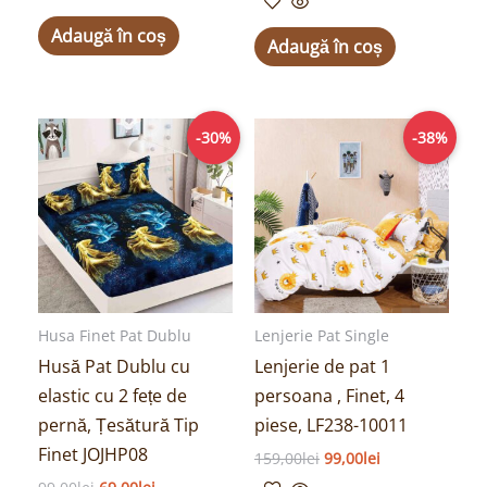
Adaugă în coș
Adaugă în coș
Prețul
Prețul
Prețul
Prețul
-30%
-38%
inițial
curent
inițial
curent
a
este:
a
este:
fost:
69,00lei.
fost:
99,00lei.
99,00lei.
159,00lei.
Husa Finet Pat Dublu
Lenjerie Pat Single
Husă Pat Dublu cu
Lenjerie de pat 1
elastic cu 2 fețe de
persoana , Finet, 4
pernă, Țesătură Tip
piese, LF238-10011
Finet JOJHP08
159,00
lei
99,00
lei