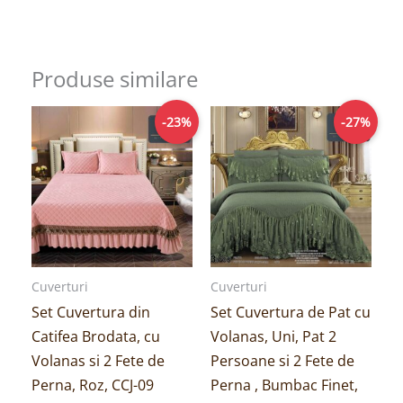
Produse similare
Prețul
Prețul
Prețul
Prețul
-23%
-27%
inițial
curent
inițial
curent
a
este:
a
este:
fost:
199,00lei.
fost:
189,00lei.
259,00lei.
259,00lei.
Cuverturi
Cuverturi
Set Cuvertura din
Set Cuvertura de Pat cu
Catifea Brodata, cu
Volanas, Uni, Pat 2
Volanas si 2 Fete de
Persoane si 2 Fete de
Perna, Roz, CCJ-09
Perna , Bumbac Finet,