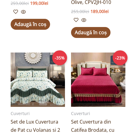
Olive, CPV2JH-010
259,00
lei
199,00
lei
259,00
lei
189,00
lei
Adaugă în coș
Adaugă în coș
Prețul
Prețul
Prețul
Prețul
-35%
-23%
inițial
curent
inițial
curent
a
este:
a
este:
fost:
169,00lei.
fost:
199,00lei.
259,00lei.
259,00lei.
Cuverturi
Cuverturi
Set de Lux Cuvertura
Set Cuvertura din
de Pat cu Volanas si 2
Catifea Brodata, cu