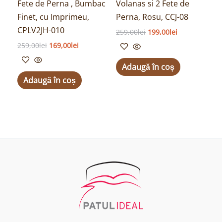
Fete de Perna , Bumbac
Volanas si 2 Fete de
Finet, cu Imprimeu,
Perna, Rosu, CCJ-08
CPLV2JH-010
259,00
lei
199,00
lei
259,00
lei
169,00
lei
Adaugă în coș
Adaugă în coș