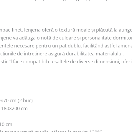
bac-finet, lenjeria oferă o textură moale și plăcută la atin
enjerie va adăuga o notă de culoare și personalitate dormitor
mentele necesare pentru un pat dublu, facilitând astfel amena
ucțiunile de întreținere asigură durabilitatea materialului.
stic îl face compatibil cu saltele de diverse dimensiuni, ofer
0×70 cm (2 buc)
, 180×200 cm
x10 cm