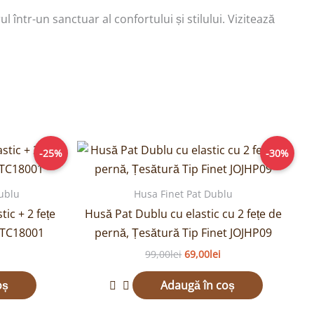
 într-un sanctuar al confortului și stilului. Vizitează
Prețul
Prețul
Prețul
-25%
-30%
curent
inițial
curent
este:
a
este:
149,00lei.
fost:
69,00lei.
ublu
Husa Finet Pat Dublu
.
99,00lei.
ic + 2 fețe
Husă Pat Dublu cu elastic cu 2 fețe de
JTC18001
pernă, Țesătură Tip Finet JOJHP09
99,00
lei
69,00
lei
oș
Adaugă în coș