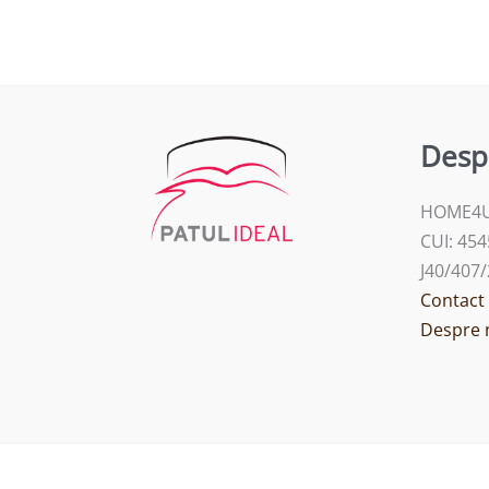
Desp
HOME4U
CUI: 45
J40/407
Contact
Despre 