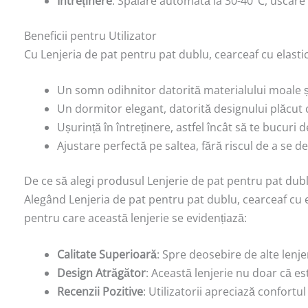
Întreținere
: Spălare automată la 30-40°C, uscar
Beneficii pentru Utilizator
Cu Lenjeria de pat pentru pat dublu, cearceaf cu elastic-
Un somn odihnitor datorită materialului moale și
Un dormitor elegant, datorită designului plăcut
Ușurință în întreținere, astfel încât să te bucuri
Ajustare perfectă pe saltea, fără riscul de a se d
De ce să alegi produsul Lenjerie de pat pentru pat dublu 
Alegând Lenjeria de pat pentru pat dublu, cearceaf cu el
pentru care această lenjerie se evidențiază:
Calitate Superioară
: Spre deosebire de alte lenje
Design Atrăgător
: Această lenjerie nu doar că es
Recenzii Pozitive
: Utilizatorii apreciază confortul