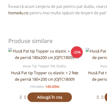
Încearcă acum Lenjeria de pat pentru pat dublu, cearceaf 
home4u.ro
pentru mai multe opțiuni de lenjerii de pat!
Produse similare
Prețul
Prețul
-25%
inițial
curent
a
este:
fost:
149,00lei.
Huse Tip Topper Pat Dublu
Hus
199,00lei.
Husă Pat tip Topper cu elastic + 2 fețe
Husă Pat t
de pernă 180×200 cm JOJTC18009
de pern
199,00
lei
149,00
lei
Adaugă în coș