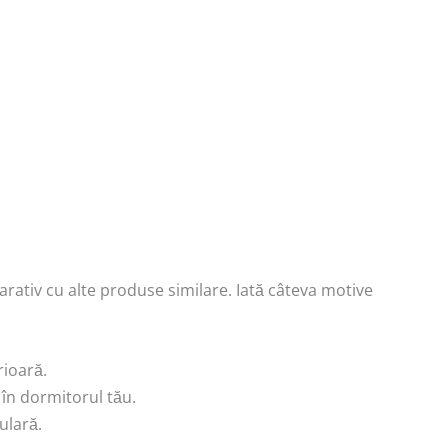
parativ cu alte produse similare. Iată câteva motive
rioară.
 în dormitorul tău.
ulară.