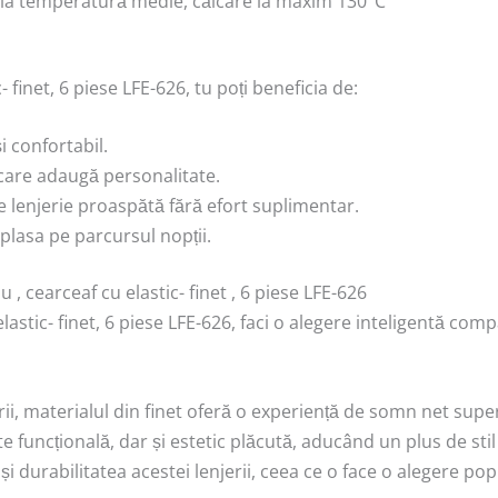
e la temperatură medie, călcare la maxim 130°C
 finet, 6 piese LFE-626, tu poți beneficia de:
 confortabil.
 care adaugă personalitate.
 de lenjerie proaspătă fără efort suplimentar.
eplasa pe parcursul nopții.
, cearceaf cu elastic- finet , 6 piese LFE-626
astic- finet, 6 piese LFE-626, faci o alegere inteligentă com
rii, materialul din finet oferă o experiență de somn net supe
te funcțională, dar și estetic plăcută, aducând un plus de stil
 și durabilitatea acestei lenjerii, ceea ce o face o alegere pop