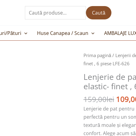
Caută
după:
Caută
uri/Pături
Huse Canapea / Scaun
AMBALAJE LU
Prețul
Prima pagină
/
Lenjerii d
inițial
finet , 6 piese LFE-626
a
Lenjerie de pa
fost:
elastic- finet 
159,00
159,00
lei
109,0
Lenjerie de pat pentru p
perfectă pentru un som
textură moale și elega
confort. Alege acum să 