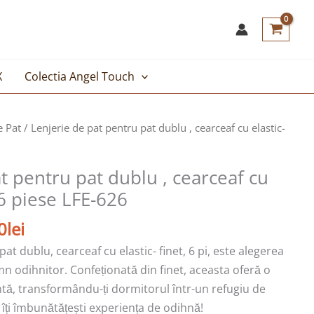
X
Colectia Angel Touch
Prețul
e Pat
/ Lenjerie de pat pentru pat dublu , cearceaf cu elastic-
curent
este:
t pentru pat dublu , cearceaf cu
109,00lei.
, 6 piese LFE-626
lei.
0
lei
at dublu, cearceaf cu elastic- finet, 6 pi, este alegerea
n odihnitor. Confeționată din finet, aceasta oferă o
ntă, transformându-ți dormitorul într-un refugiu de
îți îmbunătățești experiența de odihnă!