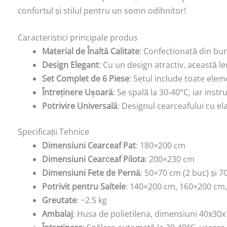
confortul și stilul pentru un somn odihnitor!
Caracteristici principale produs
Material de Înaltă Calitate
: Confectionată din bum
Design Elegant
: Cu un design atractiv, această l
Set Complet de 6 Piese
: Setul include toate ele
Întreținere Ușoară
: Se spală la 30-40°C, iar instr
Potrivire Universală
: Designul cearceafului cu ela
Specificații Tehnice
Dimensiuni Cearceaf Pat
: 180×200 cm
Dimensiuni Cearceaf Pilota
: 200×230 cm
Dimensiuni Fete de Pernă
: 50×70 cm (2 buc) și 7
Potrivit pentru Saltele
: 140×200 cm, 160×200 cm
Greutate
: ~2.5 kg
Ambalaj
: Husa de polietilena, dimensiuni 40x30