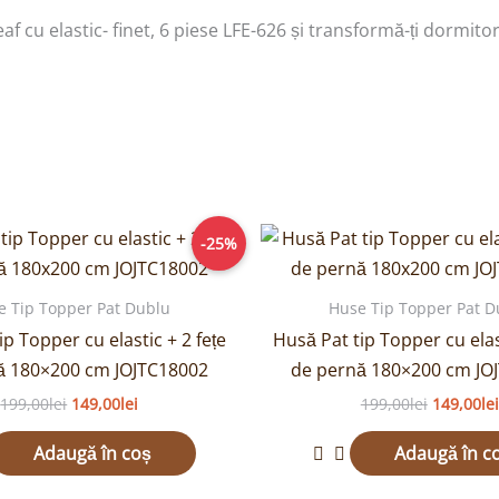
cu elastic- finet, 6 piese LFE-626 și transformă-ți dormitorul
Prețul
Prețul
Prețul
-25%
inițial
curent
inițial
a
este:
a
fost:
149,00lei.
fost:
e Tip Topper Pat Dublu
Huse Tip Topper Pat D
199,00lei.
199,00lei
ip Topper cu elastic + 2 fețe
Husă Pat tip Topper cu elast
ă 180×200 cm JOJTC18002
de pernă 180×200 cm JO
199,00
lei
149,00
lei
199,00
lei
149,00
lei
Adaugă în coș
Adaugă în c