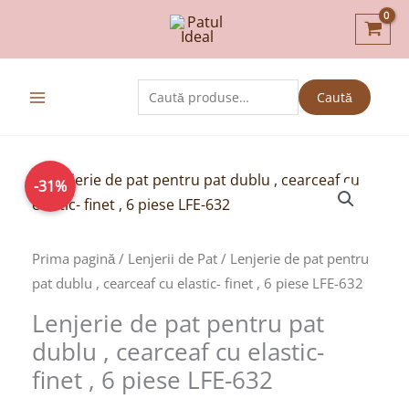
Skip
to
content
Caută
Caută
după:
Prețul
Prețul
-31%
inițial
curent
a
este:
fost:
109,00lei.
Prima pagină
/
Lenjerii de Pat
/ Lenjerie de pat pentru
159,00lei.
pat dublu , cearceaf cu elastic- finet , 6 piese LFE-632
Lenjerie de pat pentru pat
dublu , cearceaf cu elastic-
finet , 6 piese LFE-632