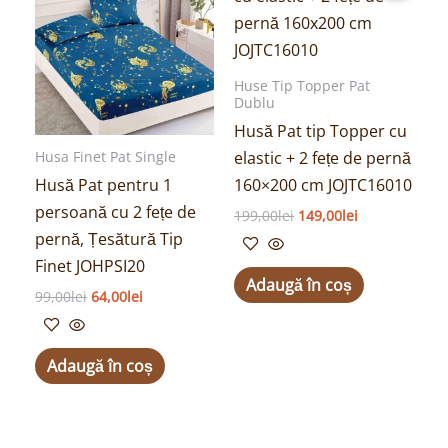
fost:
64,00lei.
fost:
149,00lei.
99,00lei.
199,00lei.
Huse Tip Topper Pat
Dublu
Husă Pat tip Topper cu
elastic + 2 fețe de pernă
Husa Finet Pat Single
Husă Pat pentru 1
160×200 cm JOJTC16010
persoană cu 2 fețe de
199,00
lei
149,00
lei
pernă, Țesătură Tip
Finet JOHPSI20
Adaugă în coș
99,00
lei
64,00
lei
Adaugă în coș