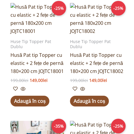
Prețul
Prețul
Prețul
Prețul
-25%
-25%
inițial
curent
inițial
curent
a
este:
a
este:
fost:
149,00lei.
fost:
149,00lei.
199,00lei.
199,00lei.
Huse Tip Topper Pat
Huse Tip Topper Pat
Dublu
Dublu
Husă Pat tip Topper cu
Husă Pat tip Topper cu
elastic + 2 fețe de pernă
elastic + 2 fețe de pernă
180×200 cm JOJTC18001
180×200 cm JOJTC18002
199,00
lei
149,00
lei
199,00
lei
149,00
lei
Adaugă în coș
Adaugă în coș
Prețul
Prețul
Prețul
Prețul
-35%
-25%
inițial
curent
inițial
curent
a
este:
a
este: