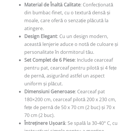
Material de Înaltă Calitate
: Confecționată
din bumbac-finet, cu o textură densă și
moale, care oferă o senzație plăcută la
atingere.
Design Elegant
: Cu un design modern,
această lenjerie aduce o notă de culoare și
personalitate în dormitorul tău.
Set Complet de 6 Piese
: Include cearceaf
pentru pat, cearceaf pentru pilotă și 4 fețe
de pernă, asigurând astfel un aspect
uniform și plăcut.
Dimensiuni Generoase
: Cearceaf pat
180×200 cm, cearceaf pilotă 200 x 230 cm,
fețe de pernă de 50 x 70 cm (2 buc) și 70 x
70 cm (2 buc).
Întreținere Ușoară
: Se spală la 30-40° C, cu