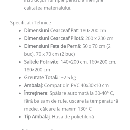
instrucțiuni simple pentru a menține
calitatea materialului.
Specificații Tehnice
Dimensiuni Cearceaf Pat
: 180×200 cm
Dimensiuni Cearceaf Pilotă
: 200 x 230 cm
Dimensiuni Fețe de Pernă
: 50 x 70 cm (2
buc), 70 x 70 cm (2 buc)
Saltele Potrivite
: 140×200 cm, 160×200 cm,
180×200 cm
Greutate Totală
: ~2.5 kg
Ambalaj
: Compat din PVC 40x30x10 cm
Întreținere
: Spălare automată la 30-40° C,
fără balsam de rufe, uscare la temperatură
medie, călcare la maxim 130° C
Tip Ambalaj
: Husa de polietilenă