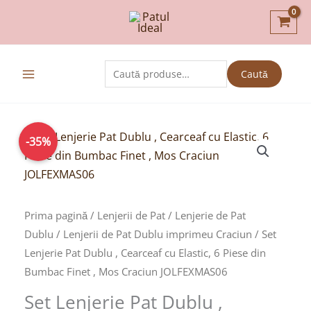
Skip
to
content
Caută
Caută
după:
Prețul
Prețul
-35%
inițial
curent
a
este:
fost:
129,00lei.
199,00lei.
Prima pagină
/
Lenjerii de Pat
/
Lenjerie de Pat
Dublu
/
Lenjerii de Pat Dublu imprimeu Craciun
/ Set
Lenjerie Pat Dublu , Cearceaf cu Elastic, 6 Piese din
Bumbac Finet , Mos Craciun JOLFEXMAS06
Set Lenjerie Pat Dublu ,