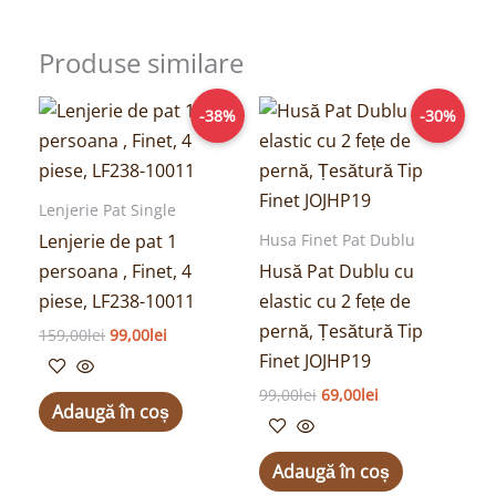
Produse similare
Prețul
Prețul
Prețul
Prețul
-38%
-30%
inițial
curent
inițial
curent
a
este:
a
este:
fost:
99,00lei.
fost:
69,00lei.
159,00lei.
99,00lei.
Lenjerie Pat Single
Lenjerie de pat 1
Husa Finet Pat Dublu
persoana , Finet, 4
Husă Pat Dublu cu
piese, LF238-10011
elastic cu 2 fețe de
pernă, Țesătură Tip
159,00
lei
99,00
lei
Finet JOJHP19
99,00
lei
69,00
lei
Adaugă în coș
Adaugă în coș