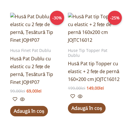
Prețul
Prețul
Prețul
Prețul
-30%
-25%
inițial
curent
inițial
curent
a
este:
a
este:
fost:
69,00lei.
fost:
149,00lei.
99,00lei.
199,00lei.
Husa Finet Pat Dublu
Huse Tip Topper Pat
Dublu
Husă Pat Dublu cu
Husă Pat tip Topper cu
elastic cu 2 fețe de
elastic + 2 fețe de pernă
pernă, Țesătură Tip
160×200 cm JOJTC16012
Finet JOJHP07
199,00
lei
149,00
lei
99,00
lei
69,00
lei
Adaugă în coș
Adaugă în coș