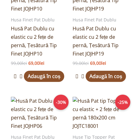
99,00lei.
99,00lei.
Husa Finet Pat Dublu
Husa Finet Pat Dublu
Husă Pat Dublu cu
Husă Pat Dublu cu
elastic cu 2 fețe de
elastic cu 2 fețe de
pernă, Țesătură Tip
pernă, Țesătură Tip
Finet JOJHP10
Finet JOJHP19
99,00
lei
69,00
lei
99,00
lei
69,00
lei
Adaugă în coș
Adaugă în coș
Prețul
Prețul
Prețul
Prețul
-30%
-25%
inițial
curent
inițial
curent
a
este:
a
este:
fost:
69,00lei.
fost:
149,00lei.
99,00lei.
199,00lei.
Husa Finet Pat Dublu
Huse Tip Topper Pat