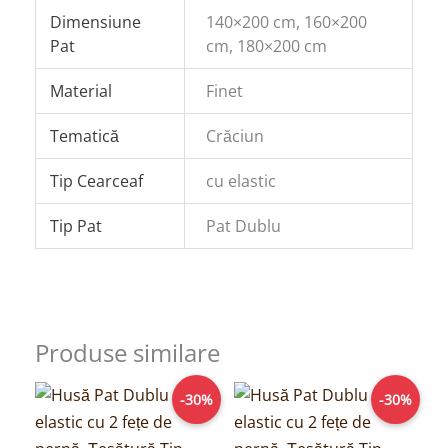
Dimensiune
140×200 cm, 160×200
Pat
cm, 180×200 cm
Material
Finet
Tematică
Crăciun
Tip Cearceaf
cu elastic
Tip Pat
Pat Dublu
Produse similare
Prețul
Prețul
Prețul
Prețul
-30%
-30%
inițial
curent
inițial
curent
a
este:
a
este:
fost:
69,00lei.
fost:
69,00lei.