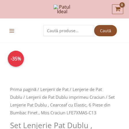
Skip
to
content
Caută
Caută
după:
Prețul
Prețul
-35%
inițial
curent
a
este:
fost:
129,00lei.
199,00lei.
Prima pagină
/
Lenjerii de Pat
/
Lenjerie de Pat
Dublu
/
Lenjerii de Pat Dublu imprimeu Craciun
/ Set
Lenjerie Pat Dublu , Cearceaf cu Elastic, 6 Piese din
Bumbac Finet , Mos Craciun LFE7XMAS-C13
Set Lenjerie Pat Dublu ,