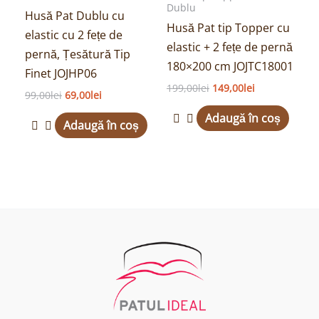
Dublu
Husă Pat Dublu cu
Husă Pat tip Topper cu
elastic cu 2 fețe de
elastic + 2 fețe de pernă
pernă, Țesătură Tip
180×200 cm JOJTC18001
Finet JOJHP06
199,00
lei
149,00
lei
99,00
lei
69,00
lei
Adaugă în coș
Adaugă în coș