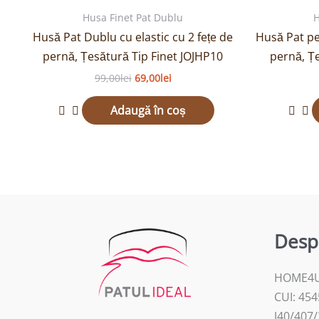
fost:
69,00lei.
Husa Finet Pat Dublu
H
99,00lei.
Husă Pat Dublu cu elastic cu 2 fețe de
Husă Pat pe
pernă, Țesătură Tip Finet JOJHP10
pernă, Ț
99,00
lei
69,00
lei
Adaugă în coș
Desp
HOME4U
CUI: 45
J40/407