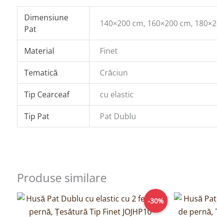
Dimensiune
140×200 cm, 160×200 cm, 180×
Pat
Material
Finet
Tematică
Crăciun
Tip Cearceaf
cu elastic
Tip Pat
Pat Dublu
Produse similare
Prețul
Prețul
-30%
inițial
curent
a
este: