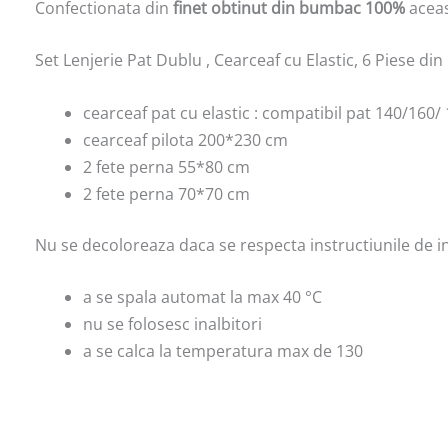
Confectionata din
finet obtinut din bumbac 100%
aceas
Set Lenjerie Pat Dublu , Cearceaf cu Elastic, 6 Piese d
cearceaf pat cu elastic : compatibil pat 140/160
cearceaf pilota 200*230 cm
2 fete perna 55*80 cm
2 fete perna 70*70 cm
Nu se decoloreaza daca se respecta instructiunile de in
a se spala automat la max 40 °C
nu se folosesc inalbitori
a se calca la temperatura max de 130