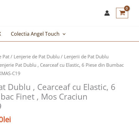
X
Colectia Angel Touch
Prețul
e Pat
/
Lenjerie de Pat Dublu
/
Lenjerii de Pat Dublu
curent
enjerie Pat Dublu , Cearceaf cu Elastic, 6 Piese din Bumbac
este:
7XMAS-C19
129,00lei.
at Dublu , Cearceaf cu Elastic, 6
lei.
bac Finet , Mos Craciun
9
0
lei