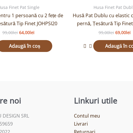
fost:
64,00lei.
fost:
6
usa Finet Pat Single
Husa Finet Pat Dub
99,00lei.
99,00lei.
ntru 1 persoană cu 2 fețe de
Husă Pat Dublu cu elastic c
esătură Tip Finet JOHPSI20
pernă, Țesătură Tip Fine
99,00
lei
64,00
lei
99,00
lei
69,00
lei
Adaugă în coș
Adaugă în c
re noi
Linkuri utile
 DESIGN SRL
Contul meu
459659
Livrari
/2022
Returnari