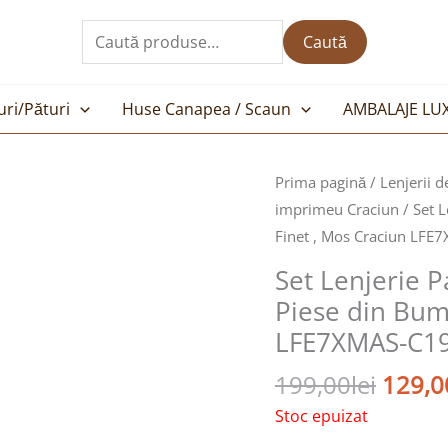
Caută
după:
Caută
uri/Pături
Huse Canapea / Scaun
AMBALAJE LU
Prețul
Prima pagină
/
Lenjerii d
inițial
imprimeu Craciun
/ Set L
a
Finet , Mos Craciun LFE
fost:
Set Lenjerie P
199,00
Piese din Bum
LFE7XMAS-C1
199,00
lei
129,0
Stoc epuizat