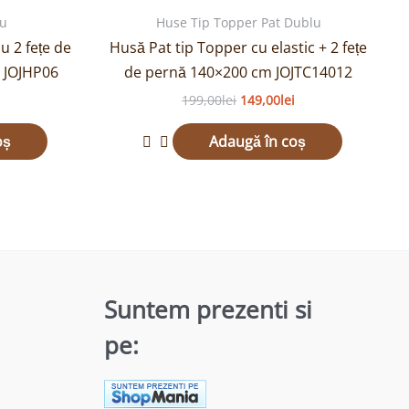
9,00lei.
fost:
149,00lei.
lu
Huse Tip Topper Pat Dublu
199,00lei.
u 2 fețe de
Husă Pat tip Topper cu elastic + 2 fețe
t JOJHP06
de pernă 140×200 cm JOJTC14012
199,00
lei
149,00
lei
oș
Adaugă în coș
Suntem prezenti si
pe: