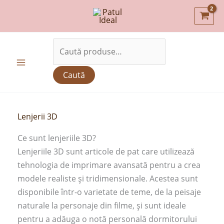
Skip
D
to
i
content
s
Caută
p
după:
o
Caută
n
i
Lenjerii 3D
b
i
Ce sunt lenjeriile 3D?
Lenjeriile 3D sunt articole de pat care utilizează
l
tehnologia de imprimare avansată pentru a crea
i
modele realiste și tridimensionale. Acestea sunt
t
disponibile într-o varietate de teme, de la peisaje
a
naturale la personaje din filme, și sunt ideale
t
pentru a adăuga o notă personală dormitorului