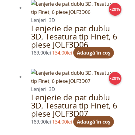
Prețul
Prețul
-29%
inițial
curent
a
este:
Lenjerii 3D
Lenjerie de pat dublu
fost:
134,00lei.
3D, Tesatura tip Finet, 6
189,00lei.
piese JOLF3D06
189,00
lei
134,00
lei
Adaugă în coș
Prețul
Prețul
-29%
inițial
curent
a
este:
Lenjerii 3D
Lenjerie de pat dublu
fost:
134,00lei.
3D, Tesatura tip Finet, 6
189,00lei.
piese JOLF3D07
189,00
lei
134,00
lei
Adaugă în coș