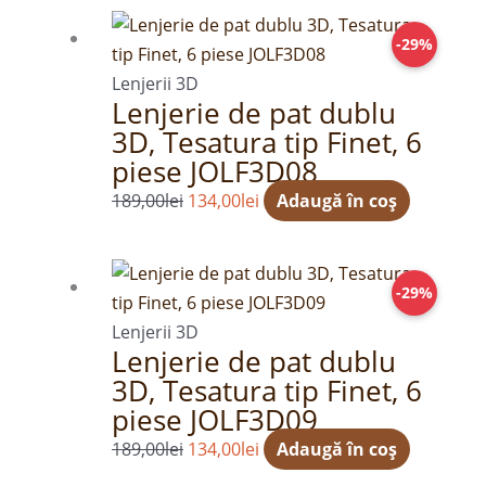
Prețul
Prețul
-29%
inițial
curent
a
este:
Lenjerii 3D
Lenjerie de pat dublu
fost:
134,00lei.
3D, Tesatura tip Finet, 6
189,00lei.
piese JOLF3D08
189,00
lei
134,00
lei
Adaugă în coș
Prețul
Prețul
-29%
inițial
curent
a
este:
Lenjerii 3D
Lenjerie de pat dublu
fost:
134,00lei.
3D, Tesatura tip Finet, 6
189,00lei.
piese JOLF3D09
189,00
lei
134,00
lei
Adaugă în coș