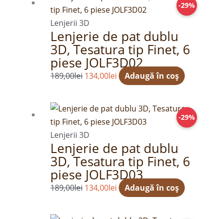
-29%
inițial
curent
a
este:
Lenjerii 3D
Lenjerie de pat dublu
fost:
134,00lei.
3D, Tesatura tip Finet, 6
189,00lei.
piese JOLF3D02
189,00
lei
134,00
lei
Adaugă în coș
Prețul
Prețul
-29%
inițial
curent
a
este:
Lenjerii 3D
Lenjerie de pat dublu
fost:
134,00lei.
3D, Tesatura tip Finet, 6
189,00lei.
piese JOLF3D03
189,00
lei
134,00
lei
Adaugă în coș