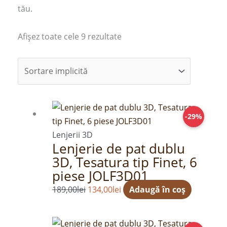
e
tău.
Afișez toate cele 9 rezultate
Prețul
Prețul
-29%
inițial
curent
a
este:
Lenjerii 3D
Lenjerie de pat dublu
fost:
134,00lei.
3D, Tesatura tip Finet, 6
189,00lei.
piese JOLF3D01
189,00
lei
134,00
lei
Adaugă în coș
Prețul
Prețul