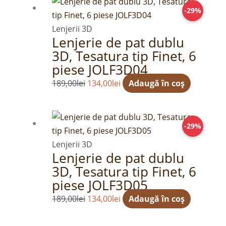
Prețul
Prețul
-29%
inițial
curent
a
este:
Lenjerii 3D
Lenjerie de pat dublu
fost:
134,00lei.
3D, Tesatura tip Finet, 6
189,00lei.
piese JOLF3D04
189,00
lei
134,00
lei
Adaugă în coș
Prețul
Prețul
-29%
inițial
curent
a
este:
Lenjerii 3D
Lenjerie de pat dublu
fost:
134,00lei.
3D, Tesatura tip Finet, 6
189,00lei.
piese JOLF3D05
189,00
lei
134,00
lei
Adaugă în coș