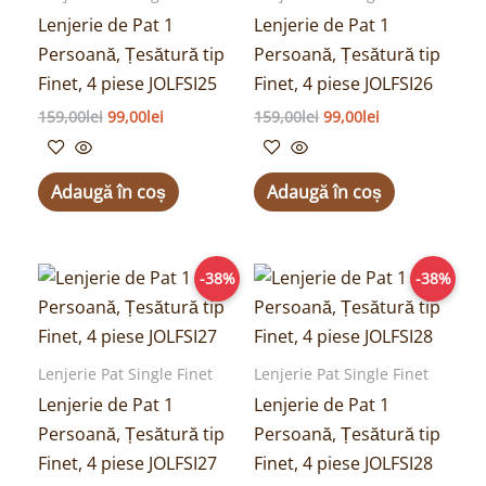
Lenjerie de Pat 1
Lenjerie de Pat 1
Persoană, Țesătură tip
Persoană, Țesătură tip
Finet, 4 piese JOLFSI25
Finet, 4 piese JOLFSI26
159,00
lei
99,00
lei
159,00
lei
99,00
lei
Adaugă în coș
Adaugă în coș
Prețul
Prețul
Prețul
Prețul
-38%
-38%
inițial
curent
inițial
curent
a
este:
a
este:
fost:
99,00lei.
fost:
99,00lei.
159,00lei.
159,00lei.
Lenjerie Pat Single Finet
Lenjerie Pat Single Finet
Lenjerie de Pat 1
Lenjerie de Pat 1
Persoană, Țesătură tip
Persoană, Țesătură tip
Finet, 4 piese JOLFSI27
Finet, 4 piese JOLFSI28