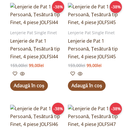
Prețul
Prețul
Prețul
Prețul
-38%
-38%
inițial
curent
inițial
curent
a
este:
a
este:
fost:
99,00lei.
fost:
99,00lei.
159,00lei.
159,00lei.
Lenjerie Pat Single Finet
Lenjerie Pat Single Finet
Lenjerie de Pat 1
Lenjerie de Pat 1
Persoană, Țesătură tip
Persoană, Țesătură tip
Finet, 4 piese JOLFSI44
Finet, 4 piese JOLFSI45
159,00
lei
99,00
lei
159,00
lei
99,00
lei
Adaugă în coș
Adaugă în coș
Prețul
Prețul
Prețul
Prețul
-38%
-38%
inițial
curent
inițial
curent
a
este:
a
este:
fost:
99,00lei.
fost:
99,00lei.
159,00lei.
159,00lei.