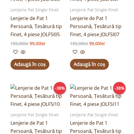
159,00lei.
159,00lei.
Lenjerie Pat Single Finet
Lenjerie Pat Single Finet
Lenjerie de Pat 1
Lenjerie de Pat 1
Persoană, Țesătură tip
Persoană, Țesătură tip
Finet, 4 piese JOLFSI05
Finet, 4 piese JOLFSI07
159,00
lei
99,00
lei
159,00
lei
99,00
lei
Adaugă în coș
Adaugă în coș
Prețul
Prețul
Prețul
Prețul
-38%
-38%
inițial
curent
inițial
curent
a
este:
a
este:
fost:
99,00lei.
fost:
99,00lei.
159,00lei.
159,00lei.
Lenjerie Pat Single Finet
Lenjerie Pat Single Finet
Lenjerie de Pat 1
Lenjerie de Pat 1
Persoană, Țesătură tip
Persoană, Țesătură tip