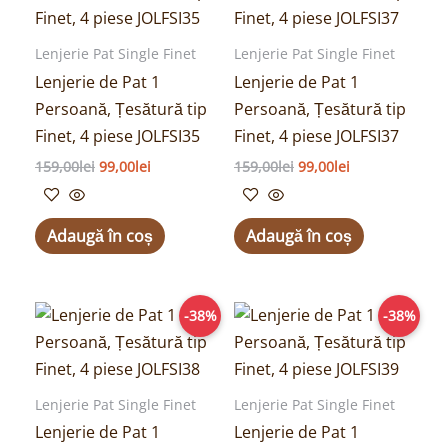
fost:
99,00lei.
fost:
99,00lei.
159,00lei.
159,00lei.
Lenjerie Pat Single Finet
Lenjerie Pat Single Finet
Lenjerie de Pat 1
Lenjerie de Pat 1
Persoană, Țesătură tip
Persoană, Țesătură tip
Finet, 4 piese JOLFSI35
Finet, 4 piese JOLFSI37
159,00
lei
99,00
lei
159,00
lei
99,00
lei
Adaugă în coș
Adaugă în coș
Prețul
Prețul
Prețul
Prețul
-38%
-38%
inițial
curent
inițial
curent
a
este:
a
este:
fost:
99,00lei.
fost:
99,00lei.
159,00lei.
159,00lei.
Lenjerie Pat Single Finet
Lenjerie Pat Single Finet
Lenjerie de Pat 1
Lenjerie de Pat 1