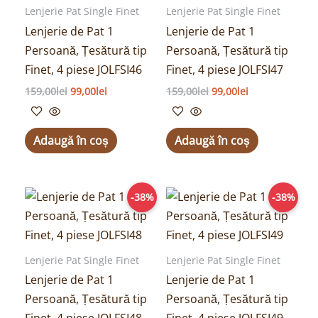
Lenjerie Pat Single Finet
Lenjerie Pat Single Finet
Lenjerie de Pat 1
Lenjerie de Pat 1
Persoană, Țesătură tip
Persoană, Țesătură tip
Finet, 4 piese JOLFSI46
Finet, 4 piese JOLFSI47
159,00
lei
99,00
lei
159,00
lei
99,00
lei
Adaugă în coș
Adaugă în coș
Prețul
Prețul
Prețul
Prețul
-38%
-38%
inițial
curent
inițial
curent
a
este:
a
este:
fost:
99,00lei.
fost:
99,00lei.
159,00lei.
159,00lei.
Lenjerie Pat Single Finet
Lenjerie Pat Single Finet
Lenjerie de Pat 1
Lenjerie de Pat 1
Persoană, Țesătură tip
Persoană, Țesătură tip