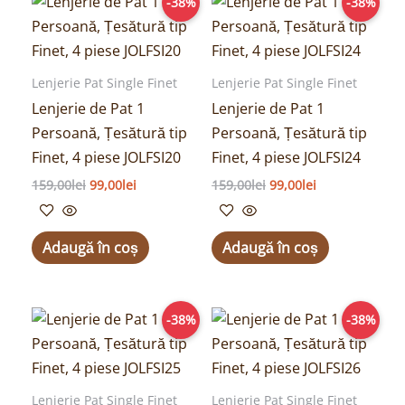
-38%
-38%
inițial
curent
inițial
curent
a
este:
a
este:
fost:
99,00lei.
fost:
99,00lei.
159,00lei.
159,00lei.
Lenjerie Pat Single Finet
Lenjerie Pat Single Finet
Lenjerie de Pat 1
Lenjerie de Pat 1
Persoană, Țesătură tip
Persoană, Țesătură tip
Finet, 4 piese JOLFSI20
Finet, 4 piese JOLFSI24
159,00
lei
99,00
lei
159,00
lei
99,00
lei
Adaugă în coș
Adaugă în coș
Prețul
Prețul
Prețul
Prețul
-38%
-38%
inițial
curent
inițial
curent
a
este:
a
este:
fost:
99,00lei.
fost:
99,00lei.
159,00lei.
159,00lei.
Lenjerie Pat Single Finet
Lenjerie Pat Single Finet