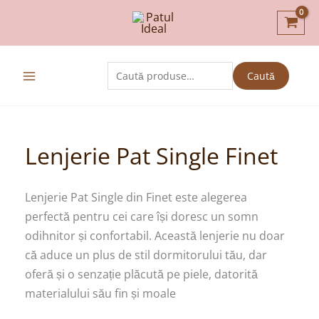
Skip
D
to
i
content
s
Caută
Caută
p
după:
o
n
i
Lenjerie Pat Single Finet
b
i
Lenjerie Pat Single din Finet este alegerea
l
perfectă pentru cei care își doresc un somn
odihnitor și confortabil. Această lenjerie nu doar
i
că aduce un plus de stil dormitorului tău, dar
t
oferă și o senzație plăcută pe piele, datorită
a
materialului său fin și moale
t