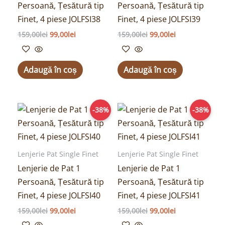
Persoană, Țesătură tip
Persoană, Țesătură tip
Finet, 4 piese JOLFSI38
Finet, 4 piese JOLFSI39
159,00
lei
99,00
lei
159,00
lei
99,00
lei
Adaugă în coș
Adaugă în coș
Prețul
Prețul
Prețul
Prețul
-38%
-38%
inițial
curent
inițial
curent
a
este:
a
este:
fost:
99,00lei.
fost:
99,00lei.
159,00lei.
159,00lei.
Lenjerie Pat Single Finet
Lenjerie Pat Single Finet
Lenjerie de Pat 1
Lenjerie de Pat 1
Persoană, Țesătură tip
Persoană, Țesătură tip
Finet, 4 piese JOLFSI40
Finet, 4 piese JOLFSI41
159,00
lei
99,00
lei
159,00
lei
99,00
lei