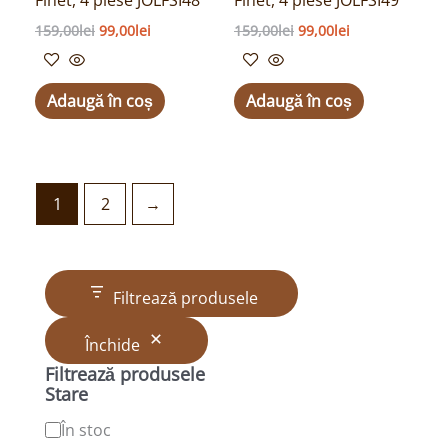
Finet, 4 piese JOLFSI48
Finet, 4 piese JOLFSI49
159,00
lei
99,00
lei
159,00
lei
99,00
lei
Adaugă în coș
Adaugă în coș
1
2
→
Filtrează produsele
Închide
Filtrează produsele
Stare
În stoc