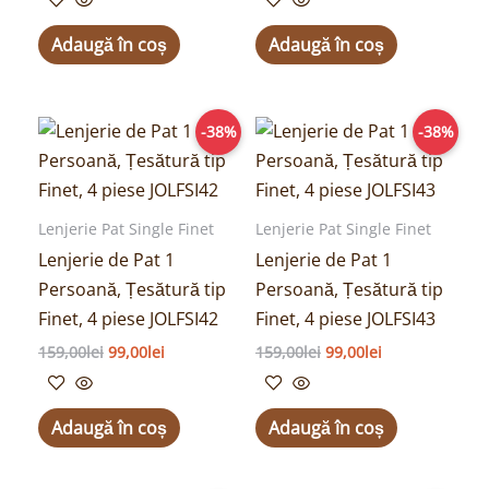
Adaugă în coș
Adaugă în coș
Prețul
Prețul
Prețul
Prețul
-38%
-38%
inițial
curent
inițial
curent
a
este:
a
este:
fost:
99,00lei.
fost:
99,00lei.
159,00lei.
159,00lei.
Lenjerie Pat Single Finet
Lenjerie Pat Single Finet
Lenjerie de Pat 1
Lenjerie de Pat 1
Persoană, Țesătură tip
Persoană, Țesătură tip
Finet, 4 piese JOLFSI42
Finet, 4 piese JOLFSI43
159,00
lei
99,00
lei
159,00
lei
99,00
lei
Adaugă în coș
Adaugă în coș