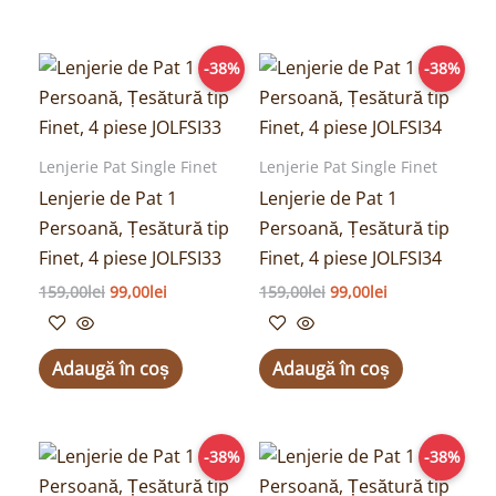
Prețul
Prețul
Prețul
Prețul
-38%
-38%
inițial
curent
inițial
curent
a
este:
a
este:
fost:
99,00lei.
fost:
99,00lei.
159,00lei.
159,00lei.
Lenjerie Pat Single Finet
Lenjerie Pat Single Finet
Lenjerie de Pat 1
Lenjerie de Pat 1
Persoană, Țesătură tip
Persoană, Țesătură tip
Finet, 4 piese JOLFSI33
Finet, 4 piese JOLFSI34
159,00
lei
99,00
lei
159,00
lei
99,00
lei
Adaugă în coș
Adaugă în coș
Prețul
Prețul
Prețul
Prețul
-38%
-38%
inițial
curent
inițial
curent
a
este:
a
este: