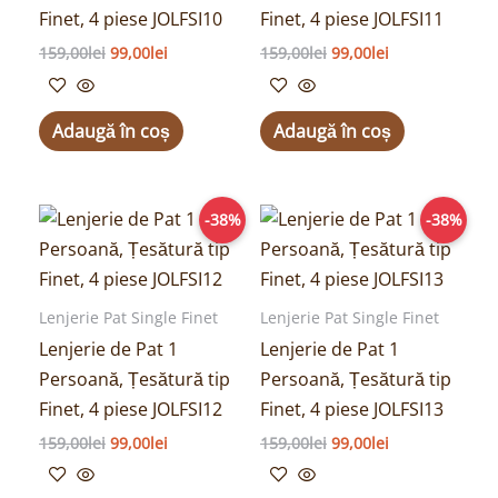
Finet, 4 piese JOLFSI10
Finet, 4 piese JOLFSI11
159,00
lei
99,00
lei
159,00
lei
99,00
lei
Adaugă în coș
Adaugă în coș
Prețul
Prețul
Prețul
Prețul
-38%
-38%
inițial
curent
inițial
curent
a
este:
a
este:
fost:
99,00lei.
fost:
99,00lei.
159,00lei.
159,00lei.
Lenjerie Pat Single Finet
Lenjerie Pat Single Finet
Lenjerie de Pat 1
Lenjerie de Pat 1
Persoană, Țesătură tip
Persoană, Țesătură tip
Finet, 4 piese JOLFSI12
Finet, 4 piese JOLFSI13
159,00
lei
99,00
lei
159,00
lei
99,00
lei