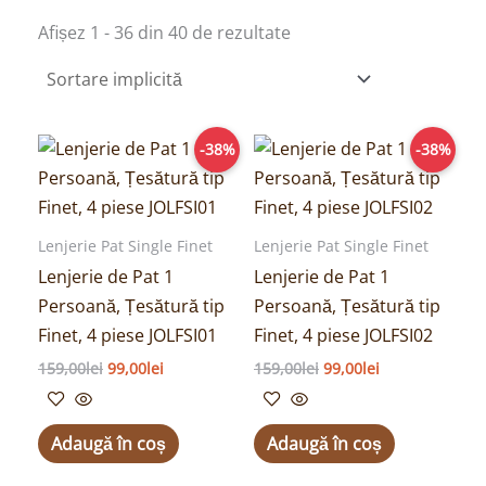
e
Afișez 1 - 36 din 40 de rezultate
Prețul
Prețul
Prețul
Prețul
-38%
-38%
inițial
curent
inițial
curent
a
este:
a
este:
fost:
99,00lei.
fost:
99,00lei.
159,00lei.
159,00lei.
Lenjerie Pat Single Finet
Lenjerie Pat Single Finet
Lenjerie de Pat 1
Lenjerie de Pat 1
Persoană, Țesătură tip
Persoană, Țesătură tip
Finet, 4 piese JOLFSI01
Finet, 4 piese JOLFSI02
159,00
lei
99,00
lei
159,00
lei
99,00
lei
Adaugă în coș
Adaugă în coș