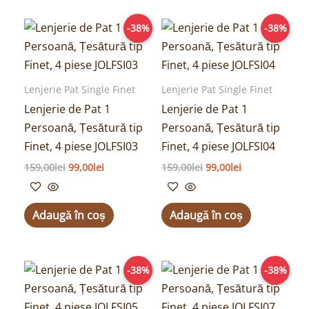
Prețul
Prețul
Prețul
Prețul
-38%
-38%
inițial
curent
inițial
curent
a
este:
a
este:
fost:
99,00lei.
fost:
99,00lei.
159,00lei.
159,00lei.
Lenjerie Pat Single Finet
Lenjerie Pat Single Finet
Lenjerie de Pat 1
Lenjerie de Pat 1
Persoană, Țesătură tip
Persoană, Țesătură tip
Finet, 4 piese JOLFSI03
Finet, 4 piese JOLFSI04
159,00
lei
99,00
lei
159,00
lei
99,00
lei
Adaugă în coș
Adaugă în coș
Prețul
Prețul
Prețul
Prețul
-38%
-38%
inițial
curent
inițial
curent
a
este:
a
este:
fost:
99,00lei.
fost:
99,00lei.