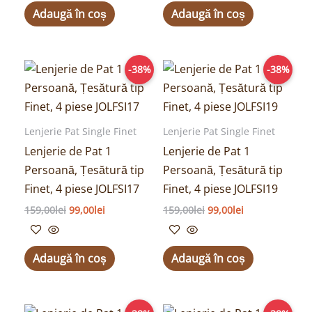
Adaugă în coș
Adaugă în coș
Prețul
Prețul
Prețul
Prețul
-38%
-38%
inițial
curent
inițial
curent
a
este:
a
este:
fost:
99,00lei.
fost:
99,00lei.
159,00lei.
159,00lei.
Lenjerie Pat Single Finet
Lenjerie Pat Single Finet
Lenjerie de Pat 1
Lenjerie de Pat 1
Persoană, Țesătură tip
Persoană, Țesătură tip
Finet, 4 piese JOLFSI17
Finet, 4 piese JOLFSI19
159,00
lei
99,00
lei
159,00
lei
99,00
lei
Adaugă în coș
Adaugă în coș
Prețul
Prețul
Prețul
Prețul