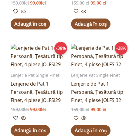
159,00
lei
99,00
lei
159,00
lei
99,00
lei
Adaugă în coș
Adaugă în coș
Prețul
Prețul
Prețul
Prețul
-38%
-38%
inițial
curent
inițial
curent
a
este:
a
este:
fost:
99,00lei.
fost:
99,00lei.
159,00lei.
159,00lei.
Lenjerie Pat Single Finet
Lenjerie Pat Single Finet
Lenjerie de Pat 1
Lenjerie de Pat 1
Persoană, Țesătură tip
Persoană, Țesătură tip
Finet, 4 piese JOLFSI29
Finet, 4 piese JOLFSI32
159,00
lei
99,00
lei
159,00
lei
99,00
lei
Adaugă în coș
Adaugă în coș