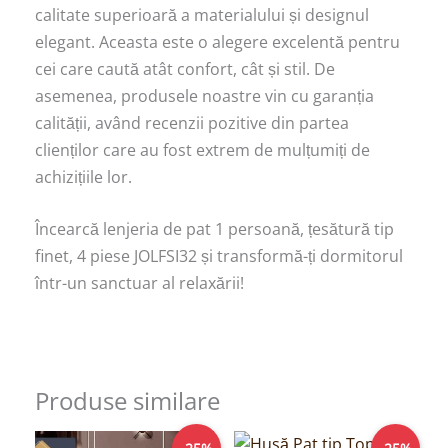
calitate superioară a materialului și designul
elegant. Aceasta este o alegere excelentă pentru
cei care caută atât confort, cât și stil. De
asemenea, produsele noastre vin cu garanția
calității, având recenzii pozitive din partea
clienților care au fost extrem de mulțumiți de
achizițiile lor.
Încearcă lenjeria de pat 1 persoană, țesătură tip
finet, 4 piese JOLFSI32 și transformă-ți dormitorul
într-un sanctuar al relaxării!
Produse similare
Prețul
Prețul
Prețul
Prețul