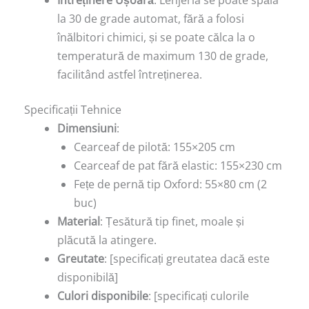
Întreținere Ușoară
: Lenjeria se poate spăla
la 30 de grade automat, fără a folosi
înălbitori chimici, și se poate călca la o
temperatură de maximum 130 de grade,
facilitând astfel întreținerea.
Specificații Tehnice
Dimensiuni
:
Cearceaf de pilotă: 155×205 cm
Cearceaf de pat fără elastic: 155×230 cm
Fețe de pernă tip Oxford: 55×80 cm (2
buc)
Material
: Țesătură tip finet, moale și
plăcută la atingere.
Greutate
: [specificați greutatea dacă este
disponibilă]
Culori disponibile
: [specificați culorile