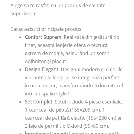
Alege să te răsfeți cu un produs de calitate
superioară!
Caracteristici principale produs
Confort Suprem
: Realizată din țesătură tip
finet, această lenjerie oferă o textură
extrem de moale, asigurând un somn
odihnitor și plăcut.
Design Elegant
: Designul modern și culorile
vibrante ale lenjeriei se integrează perfect
în orice decor, transformându-ți dormitorul
într-un spațiu stylish.
Set Complet
: Setul include 4 piese esențiale:
1 cearceaf de pilotă (155×205 cm), 1
cearceaf de pat fără elastic (155×230 cm) și
2 fețe de pernă tip Oxford (55×80 cm).