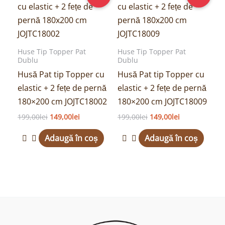
a
este:
a
este:
fost:
149,00lei.
fost:
149,00lei.
199,00lei.
199,00lei.
Huse Tip Topper Pat
Huse Tip Topper Pat
Dublu
Dublu
Husă Pat tip Topper cu
Husă Pat tip Topper cu
elastic + 2 fețe de pernă
elastic + 2 fețe de pernă
180×200 cm JOJTC18002
180×200 cm JOJTC18009
199,00
lei
149,00
lei
199,00
lei
149,00
lei
Adaugă în coș
Adaugă în coș