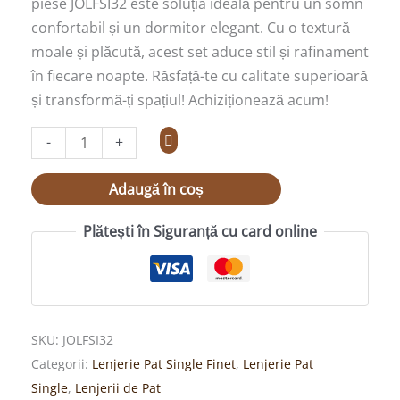
piese JOLFSI32 este soluția ideală pentru un somn
confortabil și un dormitor elegant. Cu o textură
moale și plăcută, acest set aduce stil și rafinament
în fiecare noapte. Răsfață-te cu calitate superioară
și transformă-ți spațiul! Achiziționează acum!
-
+
Adaugă în coș
Plătești în Siguranță cu card online
SKU:
JOLFSI32
Categorii:
Lenjerie Pat Single Finet
,
Lenjerie Pat
Single
,
Lenjerii de Pat