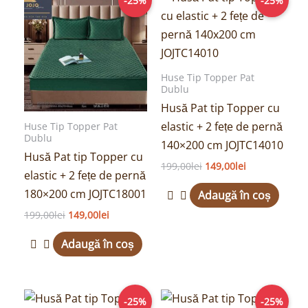
-25%
-25%
inițial
curent
inițial
curent
a
este:
a
este:
fost:
149,00lei.
fost:
149,00lei.
199,00lei.
199,00lei.
Huse Tip Topper Pat
Dublu
Husă Pat tip Topper cu
elastic + 2 fețe de pernă
Huse Tip Topper Pat
Dublu
140×200 cm JOJTC14010
Husă Pat tip Topper cu
199,00
lei
149,00
lei
elastic + 2 fețe de pernă
180×200 cm JOJTC18001
Adaugă în coș
199,00
lei
149,00
lei
Adaugă în coș
Prețul
Prețul
Prețul
Prețul
-25%
-25%
inițial
curent
inițial
curent