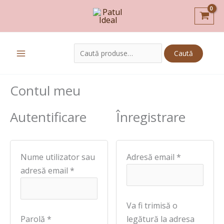
Skip
Obligatoriu
Obligatoriu
Obligatoriu
to
content
Caută
Caută
după:
Contul meu
Autentificare
Înregistrare
Nume utilizator sau
Adresă email
*
adresă email
*
Va fi trimisă o
Parolă
*
legătură la adresa