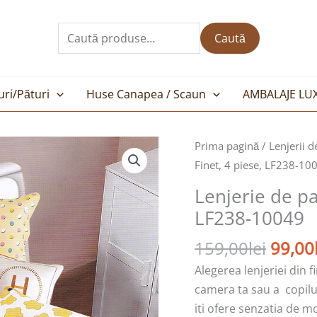
Caută
după:
Caută
uri/Pături
Huse Canapea / Scaun
AMBALAJE LU
Prețul
Cantitate
Prima pagină
/
Lenjerii d
inițial
Lenjerie
Finet, 4 piese, LF238-10
a
de
Lenjerie de pa
fost:
pat
LF238-10049
159,00
1
persoana
159,00
lei
99,00
,
Alegerea lenjeriei din 
Finet,
camera ta sau a copilul
4
iti ofere senzatia de mo