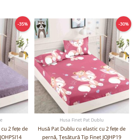
rețul
Prețul
Prețul
-35%
-30%
urent
inițial
curent
ste:
a
este:
4,00lei.
fost:
69,00lei.
99,00lei.
le
Husa Finet Pat Dublu
cu 2 fețe de
Husă Pat Dublu cu elastic cu 2 fețe de
 JOHPSI14
pernă, Țesătură Tip Finet JOJHP19