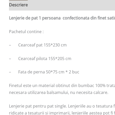
Descriere
Lenjerie de pat 1 persoana confectionata din finet sat
Pachetul contine :
– Cearceaf pat 155*230 cm
– Cearceaf pilota 155*205 cm
– Fata de perna 50*75 cm * 2 buc
Finetul este un material obtinut din bumbac 100% tratat
necesara utilizarea balsamului, nu necesita calcare.
Lenjerie pat pentru pat single. Lenjeriile au o tesatura fi
ridicate a tesaturii si imprimarii, lenjeriile aestea pot f