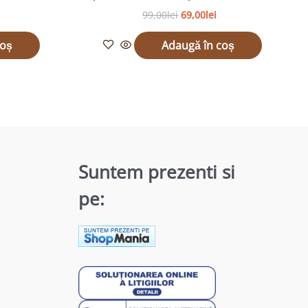
99,00
lei
69,00
lei
coș
Adaugă în coș
Suntem prezenti si
pe: