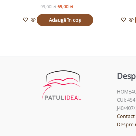
99,00
lei
69,00
lei
Adaugă în coș
Desp
HOME4U
CUI: 45
J40/407
Contact
Despre 