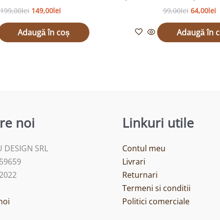
199,00
lei
149,00
lei
99,00
lei
64,00
lei
Adaugă în coș
Adaugă în 
re noi
Linkuri utile
 DESIGN SRL
Contul meu
459659
Livrari
/2022
Returnari
Termeni si conditii
noi
Politici comerciale