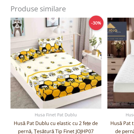
Produse similare
Prețul
Prețul
-30%
inițial
curent
a
este:
fost:
69,00lei.
99,00lei.
Husa Finet Pat Dublu
Hus
Husă Pat Dublu cu elastic cu 2 fețe de
Husă Pat t
pernă, Țesătură Tip Finet JOJHP07
de pern