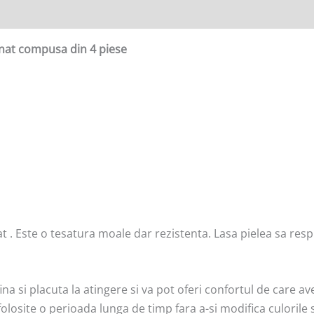
inat compusa din 4 piese
 . Este o tesatura moale dar rezistenta. Lasa pielea sa respi
na si placuta la atingere si va pot oferi confortul de care aveti
i folosite o perioada lunga de timp fara a-si modifica culorile s