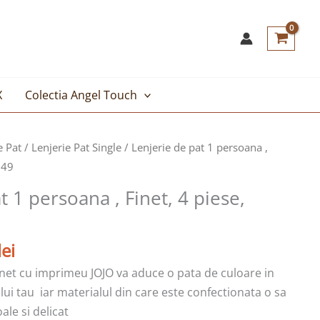
X
Colectia Angel Touch
Prețul
e Pat
/
Lenjerie Pat Single
/ Lenjerie de pat 1 persoana ,
curent
049
este:
t 1 persoana , Finet, 4 piese,
99,00lei.
lei.
lei
finet cu imprimeu JOJO va aduce o pata de culoare in
ui tau iar materialul din care este confectionata o sa
ale si delicat