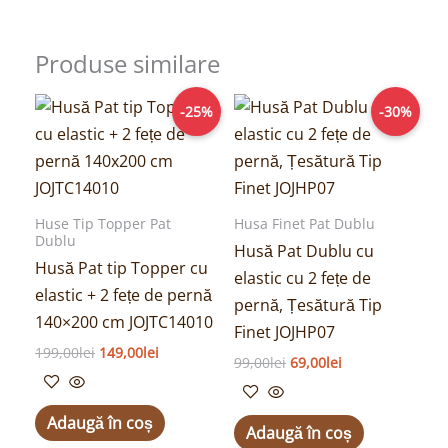
Produse similare
Prețul
Prețul
Prețul
Prețul
-25%
-30%
inițial
curent
inițial
curent
a
este:
a
este:
fost:
149,00lei.
fost:
69,00lei.
199,00lei.
99,00lei.
Huse Tip Topper Pat
Husa Finet Pat Dublu
Dublu
Husă Pat Dublu cu
Husă Pat tip Topper cu
elastic cu 2 fețe de
elastic + 2 fețe de pernă
pernă, Țesătură Tip
140×200 cm JOJTC14010
Finet JOJHP07
199,00
lei
149,00
lei
99,00
lei
69,00
lei
Adaugă în coș
Adaugă în coș