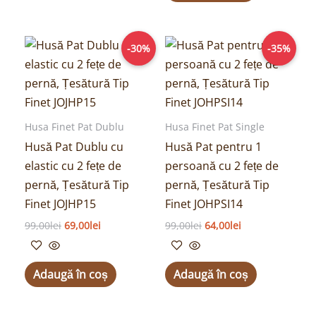
Prețul
Prețul
Prețul
Prețul
-30%
-35%
inițial
curent
inițial
curent
a
este:
a
este:
fost:
69,00lei.
fost:
64,00lei.
99,00lei.
99,00lei.
Husa Finet Pat Dublu
Husa Finet Pat Single
Husă Pat Dublu cu
Husă Pat pentru 1
elastic cu 2 fețe de
persoană cu 2 fețe de
pernă, Țesătură Tip
pernă, Țesătură Tip
Finet JOJHP15
Finet JOHPSI14
99,00
lei
69,00
lei
99,00
lei
64,00
lei
Adaugă în coș
Adaugă în coș