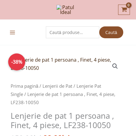
Skip
to
content
Caută
Caută
după:
Prețul
Prețul
-38%
inițial
curent
a
este:
fost:
99,00lei.
Prima pagină
/
Lenjerii de Pat
/
Lenjerie Pat
159,00lei.
Single
/ Lenjerie de pat 1 persoana , Finet, 4 piese,
LF238-10050
Lenjerie de pat 1 persoana ,
Finet, 4 piese, LF238-10050