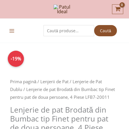
Skip
to
content
Caută
Caută
după:
Prețul
Prețul
-19%
inițial
curent
a
este:
fost:
145,00lei.
Prima pagină
/
Lenjerii de Pat
/
Lenjerie de Pat
179,00lei.
Dublu
/ Lenjerie de pat Brodată din Bumbac tip Finet
pentru pat de doua persoane, 4 Piese LFB7-20011
Lenjerie de pat Brodată din
Bumbac tip Finet pentru pat
de doua persoane, 4 Piese