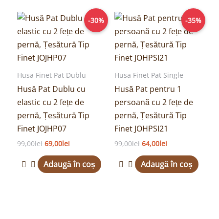
Prețul
Prețul
Prețul
Prețul
-30%
-35%
inițial
curent
inițial
curent
a
este:
a
este:
fost:
69,00lei.
fost:
64,00lei.
99,00lei.
99,00lei.
Husa Finet Pat Dublu
Husa Finet Pat Single
Husă Pat Dublu cu
Husă Pat pentru 1
elastic cu 2 fețe de
persoană cu 2 fețe de
pernă, Țesătură Tip
pernă, Țesătură Tip
Finet JOJHP07
Finet JOHPSI21
99,00
lei
69,00
lei
99,00
lei
64,00
lei
Adaugă în coș
Adaugă în coș