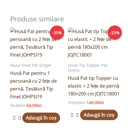
Produse similare
Prețul
Prețul
Prețul
Prețul
-35%
-25%
inițial
curent
inițial
curent
a
este:
a
este:
fost:
64,00lei.
fost:
149,00lei.
99,00lei.
199,00lei.
Husa Finet Pat Single
Huse Tip Topper Pat
Dublu
Husă Pat pentru 1
Husă Pat tip Topper cu
persoană cu 2 fețe de
elastic + 2 fețe de pernă
pernă, Țesătură Tip
180×200 cm JOJTC18001
Finet JOHPSI19
199,00
lei
149,00
lei
99,00
lei
64,00
lei
Adaugă în coș
Adaugă în coș