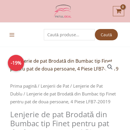
Skip
to
content
Caută
Caută
după:
Prețul
Prețul
-19%
inițial
curent
a
este:
fost:
145,00lei.
Prima pagină
/
Lenjerii de Pat
/
Lenjerie de Pat
179,00lei.
Dublu
/ Lenjerie de pat Brodată din Bumbac tip Finet
pentru pat de doua persoane, 4 Piese LFB7-20019
Lenjerie de pat Brodată din
Bumbac tip Finet pentru pat