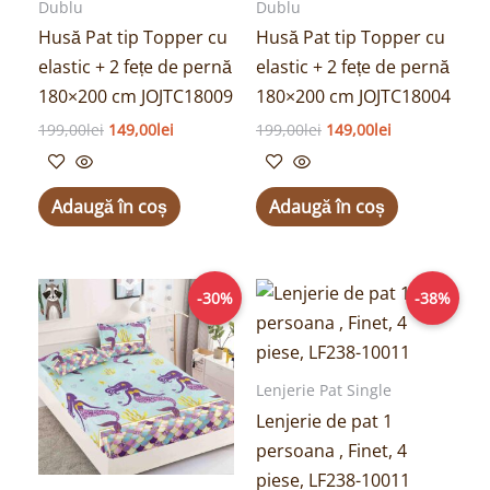
Dublu
Dublu
Husă Pat tip Topper cu
Husă Pat tip Topper cu
elastic + 2 fețe de pernă
elastic + 2 fețe de pernă
180×200 cm JOJTC18009
180×200 cm JOJTC18004
199,00
lei
149,00
lei
199,00
lei
149,00
lei
Adaugă în coș
Adaugă în coș
Prețul
Prețul
Prețul
Prețul
-30%
-38%
inițial
curent
inițial
curent
a
este:
a
este:
fost:
69,00lei.
fost:
99,00lei.
99,00lei.
159,00lei.
Lenjerie Pat Single
Lenjerie de pat 1
persoana , Finet, 4
piese, LF238-10011