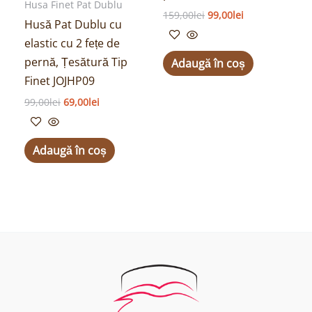
Husa Finet Pat Dublu
159,00
lei
99,00
lei
Husă Pat Dublu cu
elastic cu 2 fețe de
pernă, Țesătură Tip
Adaugă în coș
Finet JOJHP09
99,00
lei
69,00
lei
Adaugă în coș