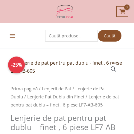
Skip
to
content
Caută
Caută
după:
Prețul
Prețul
-25%
inițial
curent
a
este:
fost:
119,00lei.
Prima pagină
/
Lenjerii de Pat
/
Lenjerie de Pat
159,00lei.
Dublu
/
Lenjerie Pat Dublu din Finet
/ Lenjerie de pat
pentru pat dublu – finet , 6 piese LF7-AB-605
Lenjerie de pat pentru pat
dublu – finet , 6 piese LF7-AB-