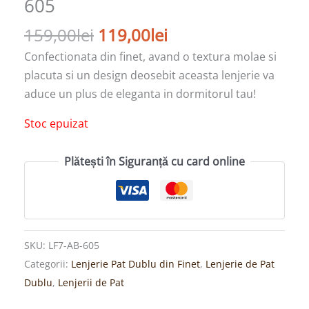
605
159,00
lei
119,00
lei
Confectionata din finet, avand o textura molae si
placuta si un design deosebit aceasta lenjerie va
aduce un plus de eleganta in dormitorul tau!
Stoc epuizat
Plătești în Siguranță cu card online
SKU:
LF7-AB-605
Categorii:
Lenjerie Pat Dublu din Finet
,
Lenjerie de Pat
Dublu
,
Lenjerii de Pat