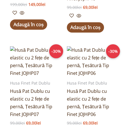
199,00
lei
149,00
lei
99,00
lei
69,00
lei
Adaugă în coș
Adaugă în coș
Prețul
Prețul
Prețul
Prețul
-30%
-30%
inițial
curent
inițial
curent
a
este:
a
este:
fost:
69,00lei.
fost:
69,00lei.
99,00lei.
99,00lei.
Husa Finet Pat Dublu
Husa Finet Pat Dublu
Husă Pat Dublu cu
Husă Pat Dublu cu
elastic cu 2 fețe de
elastic cu 2 fețe de
pernă, Țesătură Tip
pernă, Țesătură Tip
Finet JOJHP07
Finet JOJHP06
99,00
lei
69,00
lei
99,00
lei
69,00
lei