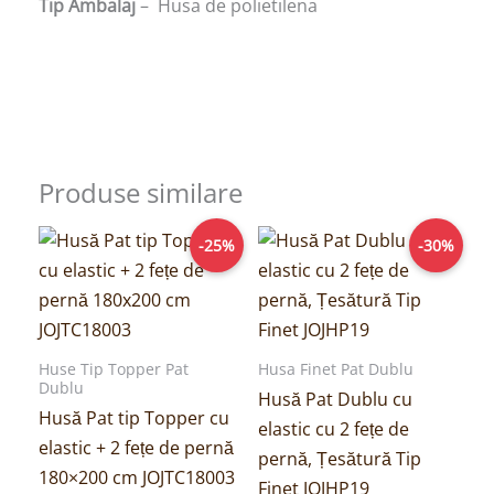
Tip Ambalaj
– Husa de polietilena
Produse similare
Prețul
Prețul
Prețul
Prețul
-25%
-30%
inițial
curent
inițial
curent
a
este:
a
este:
fost:
149,00lei.
fost:
69,00lei.
199,00lei.
99,00lei.
Huse Tip Topper Pat
Husa Finet Pat Dublu
Dublu
Husă Pat Dublu cu
Husă Pat tip Topper cu
elastic cu 2 fețe de
elastic + 2 fețe de pernă
pernă, Țesătură Tip
180×200 cm JOJTC18003
Finet JOJHP19