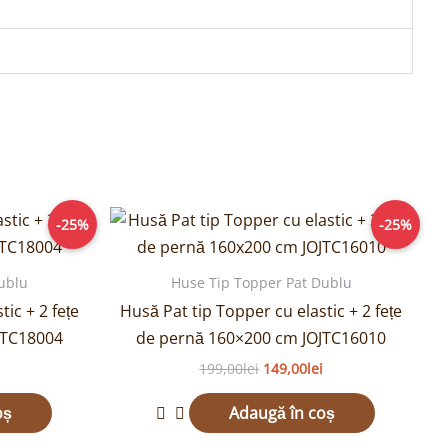
Prețul
Prețul
Prețul
-25%
-25%
curent
inițial
curent
este:
a
este:
149,00lei.
fost:
149,00lei.
ublu
Huse Tip Topper Pat Dublu
.
199,00lei.
ic + 2 fețe
Husă Pat tip Topper cu elastic + 2 fețe
JTC18004
de pernă 160×200 cm JOJTC16010
199,00
lei
149,00
lei
oș
Adaugă în coș