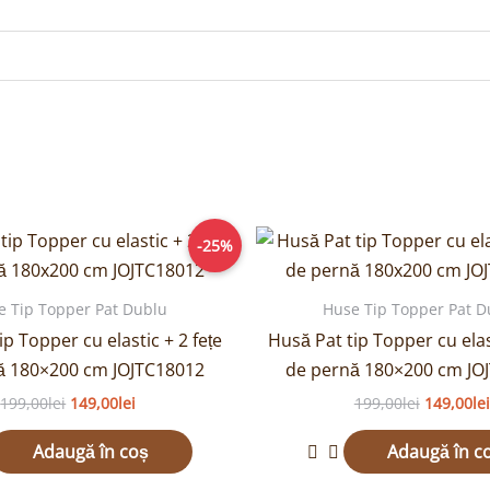
Prețul
Prețul
Prețul
-25%
inițial
curent
inițial
a
este:
a
fost:
149,00lei.
fost:
e Tip Topper Pat Dublu
Huse Tip Topper Pat D
199,00lei.
199,00lei
ip Topper cu elastic + 2 fețe
Husă Pat tip Topper cu elast
ă 180×200 cm JOJTC18012
de pernă 180×200 cm JO
199,00
lei
149,00
lei
199,00
lei
149,00
lei
Adaugă în coș
Adaugă în c