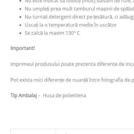
Nu este indicat să folosiți (mult) balsam de rufe
Nu umpleți prea mult tamburul mașinii de spălat 
Nu turnați detergent direct pe țesătură, ci adăuga
Uscați la o temperatură medie în uscător
Se calcă la maxim 130° C
Important!
Imprimeul produsului poate prezenta diferente de incadr
Pot exista mici diferențe de nuanță între fotografia de 
Tip Ambalaj
– Husa de polietilena