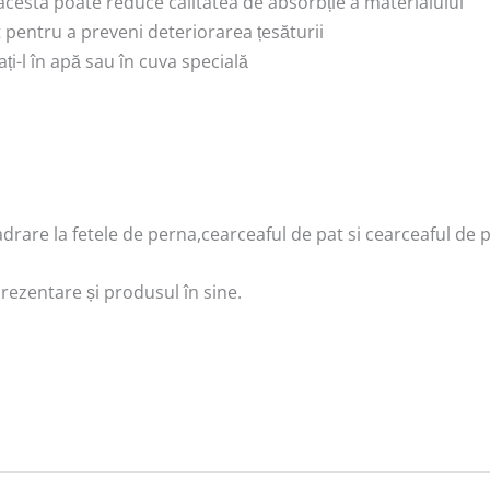
, acesta poate reduce calitatea de absorbție a materialului
pentru a preveni deteriorarea țesăturii
ți-l în apă sau în cuva specială
are la fetele de perna,cearceaful de pat si cearceaful de pi
prezentare și produsul în sine.