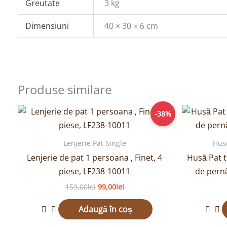
Greutate
3 kg
Dimensiuni
40 × 30 × 6 cm
Produse similare
Prețul
Prețul
-38%
inițial
curent
a
este:
fost:
99,00lei.
Lenjerie Pat Single
Hus
159,00lei.
Lenjerie de pat 1 persoana , Finet, 4
Husă Pat t
piese, LF238-10011
de pern
159,00
lei
99,00
lei
Adaugă în coș