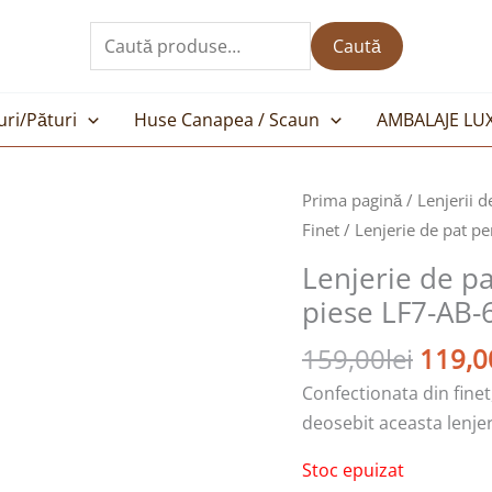
Caută
după:
Caută
uri/Pături
Huse Canapea / Scaun
AMBALAJE LU
Prețul
Prima pagină
/
Lenjerii d
inițial
Finet
/ Lenjerie de pat pe
a
Lenjerie de pa
fost:
piese LF7-AB-
159,00
159,00
lei
119,0
Confectionata din finet
deosebit aceasta lenjer
Stoc epuizat