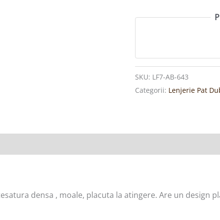
P
SKU:
LF7-AB-643
Categorii:
Lenjerie Pat Du
satura densa , moale, placuta la atingere. Are un design pla