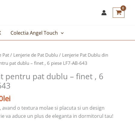
X
Colectia Angel Touch
Prețul
e Pat
/
Lenjerie de Pat Dublu
/
Lenjerie Pat Dublu din
curent
ntru pat dublu – finet , 6 piese LF7-AB-643
este:
t pentru pat dublu – finet , 6
119,00lei.
643
lei.
0
lei
, avand o textura molae si placuta si un design
ie va aduce un plus de eleganta in dormitorul tau!