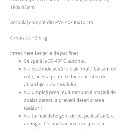
180x200cm
Ambalaj compat din PVC 40x30x10 cm
Greutate: ~2.5 kg
Intretinere Lenjerie de pat finet
Se spală la 30-40° C automat
Nu este indicat să folosiți (mult) balsam de
rufe, acesta poate reduce calitatea de
absorbție a materialului
Nu umpleți prea mult tamburul mașinii de
spălat pentru a preveni deteriorarea
țesăturii
Nu turnați detergent direct pe țesătură, ci
adăugați-l în apă sau în cuva specială