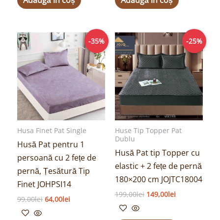
Prețul
Prețul
Prețul
Prețul
-35%
-25%
inițial
curent
inițial
curent
a
este:
a
este:
fost:
64,00lei.
fost:
149,00lei.
99,00lei.
199,00lei.
Husa Finet Pat Single
Huse Tip Topper Pat
Dublu
Husă Pat pentru 1
Husă Pat tip Topper cu
persoană cu 2 fețe de
elastic + 2 fețe de pernă
pernă, Țesătură Tip
180×200 cm JOJTC18004
Finet JOHPSI14
199,00
lei
149,00
lei
99,00
lei
64,00
lei