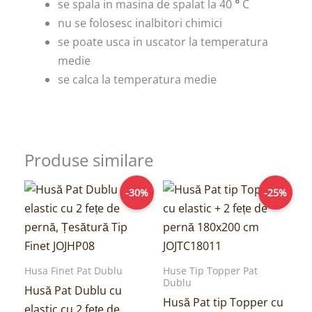
se spala in masina de spalat la 40
°
C
nu se folosesc inalbitori chimici
se poate usca in uscator la temperatura
medie
se calca la temperatura medie
Produse similare
Prețul
Prețul
Prețul
Prețul
-30%
-25%
inițial
curent
inițial
curent
a
este:
a
este:
fost:
69,00lei.
fost:
149,00lei.
99,00lei.
199,00lei.
Husa Finet Pat Dublu
Huse Tip Topper Pat
Dublu
Husă Pat Dublu cu
Husă Pat tip Topper cu
elastic cu 2 fețe de