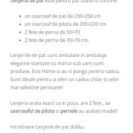
Lenjeria de pat
este pentru pat dublu si contine:
un cearceaf de pat de 230×250 cm
un cearceaf de pilota de 200×220 cm
2 fete de perna de 50×70
2 fete de perna de 70×70 cm.
Lenjeriile de pat sunt ambalate in ambalaje
elegante stantate cu marca sub care sunt
produse, Evia Home si au si punga pentru cadou.
Sunt ideale pentru a oferi un cadou chiar si celor
mai selective persoane!
Lenjeria arata exact ca in poza, are 2 fete , iar
cearceaful de pilota
si
pernele
au acelasi model!
Intretinere Lenjerie de pat dublu: