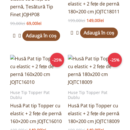
elastic + 2 fețe de pernă
pernă, Țesătură Tip
180×200 cm JOJTC18011
Finet JOJHP08
199,00
lei
149,00
lei
99,00
lei
69,00
lei
Adaugă în coș
Adaugă în coș
Prețul
Prețul
Prețul
Prețul
-25%
-25%
inițial
curent
inițial
curent
a
este:
a
este:
fost:
149,00lei.
fost:
149,00lei.
199,00lei.
199,00lei.
Huse Tip Topper Pat
Huse Tip Topper Pat
Dublu
Dublu
Husă Pat tip Topper cu
Husă Pat tip Topper cu
elastic + 2 fețe de pernă
elastic + 2 fețe de pernă
160×200 cm JOJTC16010
180×200 cm JOJTC18009