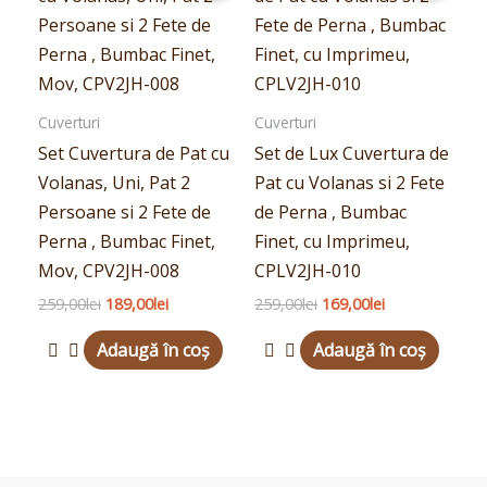
fost:
189,00lei.
fost:
169,00lei.
259,00lei.
259,00lei.
Cuverturi
Cuverturi
Set Cuvertura de Pat cu
Set de Lux Cuvertura de
Volanas, Uni, Pat 2
Pat cu Volanas si 2 Fete
Persoane si 2 Fete de
de Perna , Bumbac
Perna , Bumbac Finet,
Finet, cu Imprimeu,
Mov, CPV2JH-008
CPLV2JH-010
259,00
lei
189,00
lei
259,00
lei
169,00
lei
Adaugă în coș
Adaugă în coș