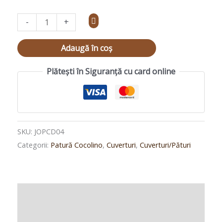
-
+
Adaugă în coș
Plătești în Siguranță cu card online
SKU:
JOPCD04
Categorii:
Patură Cocolino
,
Cuverturi
,
Cuverturi/Pături
Descriere
Informații suplimentare