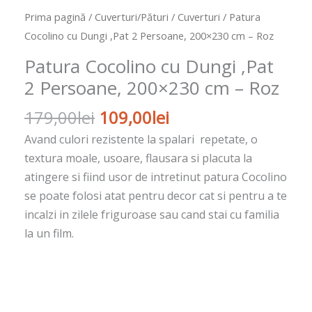
-
Prima pagină
/
Cuverturi/Pături
/
Cuverturi
/ Patura
Roz
Cocolino cu Dungi ,Pat 2 Persoane, 200×230 cm – Roz
Patura Cocolino cu Dungi ,Pat
2 Persoane, 200×230 cm – Roz
179,00
lei
109,00
lei
Avand culori rezistente la spalari repetate, o
textura moale, usoare, flausara si placuta la
atingere si fiind usor de intretinut patura Cocolino
se poate folosi atat pentru decor cat si pentru a te
incalzi in zilele friguroase sau cand stai cu familia
la un film.