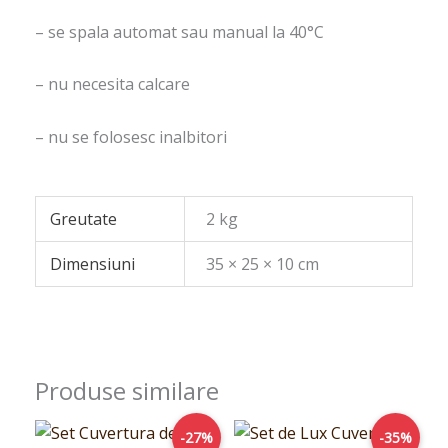
– se spala automat sau manual la 40°C
– nu necesita calcare
– nu se folosesc inalbitori
Greutate
2 kg
Dimensiuni
35 × 25 × 10 cm
Produse similare
Prețul
Prețul
Prețul
Prețul
-27%
-35%
inițial
curent
inițial
curent