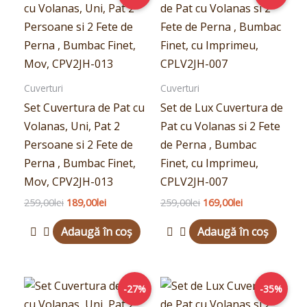
a
este:
a
este:
fost:
189,00lei.
fost:
169,00lei.
259,00lei.
259,00lei.
Cuverturi
Cuverturi
Set Cuvertura de Pat cu
Set de Lux Cuvertura de
Volanas, Uni, Pat 2
Pat cu Volanas si 2 Fete
Persoane si 2 Fete de
de Perna , Bumbac
Perna , Bumbac Finet,
Finet, cu Imprimeu,
Mov, CPV2JH-013
CPLV2JH-007
259,00
lei
189,00
lei
259,00
lei
169,00
lei
Adaugă în coș
Adaugă în coș
Prețul
Prețul
Prețul
Prețul
-27%
-35%
inițial
curent
inițial
curent
a
este:
a
este: