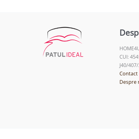
Desp
HOME4U
CUI: 45
J40/407
Contact
Despre 