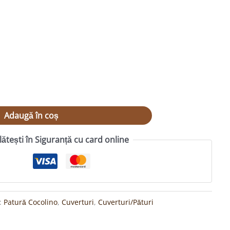
Adaugă în coș
lătești în Siguranță cu card online
i:
Patură Cocolino
,
Cuverturi
,
Cuverturi/Pături