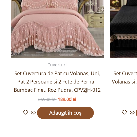
Cuverturi
Set Cuvertura de Pat cu Volanas, Uni,
Set Cuvert
Pat 2 Persoane si 2 Fete de Perna ,
Volanas si 
Bumbac Finet, Roz Pudra, CPV2JH-012
259,00
lei
189,00
lei
Adaugă în coș