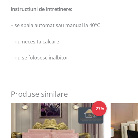
Instructiuni de intretinere:
– se spala automat sau manual la 40°C
– nu necesita calcare
– nu se folosesc inalbitori
Produse similare
Prețul
Prețul
-27%
inițial
curent
a
este:
fost:
189,00lei.
259,00lei.