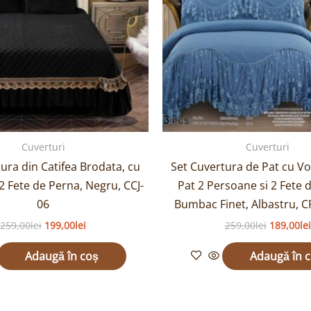
Cuverturi
Cuverturi
ura din Catifea Brodata, cu
Set Cuvertura de Pat cu Vo
2 Fete de Perna, Negru, CCJ-
Pat 2 Persoane si 2 Fete 
06
Bumbac Finet, Albastru, 
259,00
lei
199,00
lei
259,00
lei
189,00
lei
Adaugă în coș
Adaugă în 