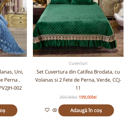
Cuverturi
lanas, Uni,
Set Cuvertura din Catifea Brodata, cu
de Perna ,
Volanas si 2 Fete de Perna, Verde, CCJ-
CPV2JH-002
11
259,00
lei
199,00
lei
coș
Adaugă în coș