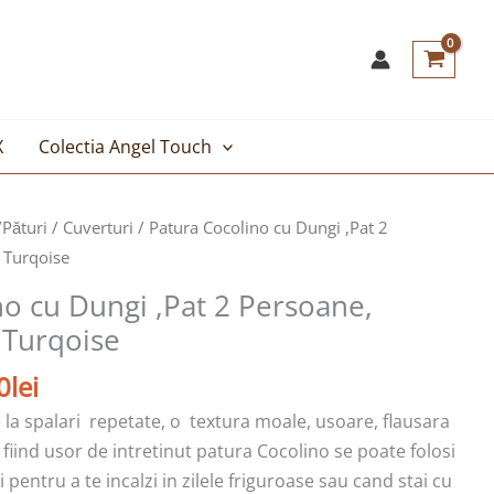
X
Colectia Angel Touch
Prețul
/Pături
/
Cuverturi
/ Patura Cocolino cu Dungi ,Pat 2
curent
 Turqoise
este:
no cu Dungi ,Pat 2 Persoane,
109,00lei.
 Turqoise
lei.
0
lei
 la spalari repetate, o textura moale, usoare, flausara
i fiind usor de intretinut patura Cocolino se poate folosi
 pentru a te incalzi in zilele friguroase sau cand stai cu