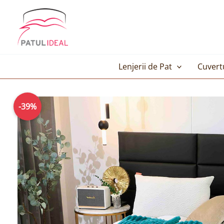
Skip
to
content
Lenjerii de Pat
Cuvert
-39%