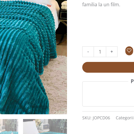
cm
familia la un film.
-
Turqoise
-
+
P
SKU:
JOPCD06
Categori