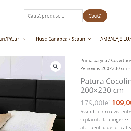
Caută
după:
Caută
uri/Pături
Huse Canapea / Scaun
AMBALAJE LU
Prețul
Cantitate
Prima pagină
/
Cuverturi
inițial
Patura
Persoane, 200×230 cm –
a
Cocolino
Patura Cocoli
fost:
cu
200×230 cm –
179,00
Dungi
,Pat
179,00
lei
109,0
2
Avand culori rezistente
Persoane,
si placuta la atingere s
200x230
atat pentru decor cat si