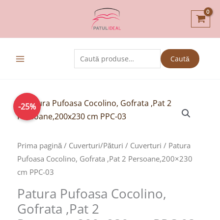
Skip
to
content
Caută
Caută
după:
Prețul
Prețul
-25%
inițial
curent
a
este:
fost:
89,00lei.
Prima pagină
/
Cuverturi/Pături
/
Cuverturi
/ Patura
119,00lei.
Pufoasa Cocolino, Gofrata ,Pat 2 Persoane,200×230
cm PPC-03
Patura Pufoasa Cocolino,
Gofrata ,Pat 2