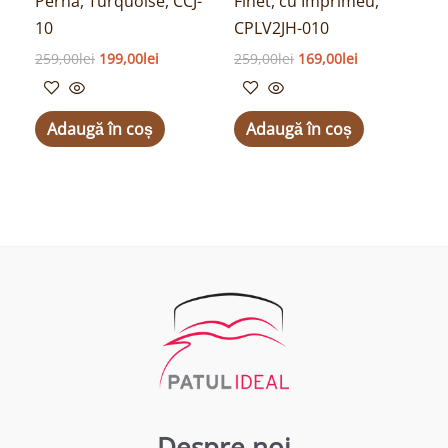
Perna, Turquoise, CCJ-
Finet, cu Imprimeu,
10
CPLV2JH-010
259,00
lei
199,00
lei
259,00
lei
169,00
lei
Adaugă în coș
Adaugă în coș
Despre noi