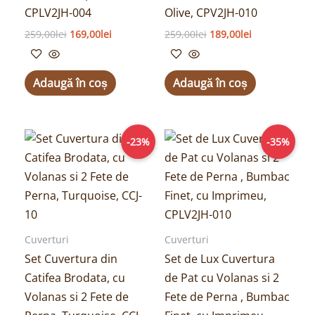
CPLV2JH-004
Olive, CPV2JH-010
259,00
lei
169,00
lei
259,00
lei
189,00
lei
Adaugă în coș
Adaugă în coș
Prețul
Prețul
Prețul
Prețul
-23%
-35%
inițial
curent
inițial
curent
a
este:
a
este:
fost:
199,00lei.
fost:
169,00lei.
259,00lei.
259,00lei.
Cuverturi
Cuverturi
Set Cuvertura din
Set de Lux Cuvertura
Catifea Brodata, cu
de Pat cu Volanas si 2
Volanas si 2 Fete de
Fete de Perna , Bumbac