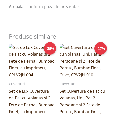
Ambalaj
: conform poza de prezentare
Produse similare
Prețul
Prețul
Prețul
Prețul
-35%
-27%
inițial
curent
inițial
curent
a
este:
a
este:
fost:
169,00lei.
fost:
189,00lei.
259,00lei.
259,00lei.
Cuverturi
Cuverturi
Set de Lux Cuvertura
Set Cuvertura de Pat cu
de Pat cu Volanas si 2
Volanas, Uni, Pat 2
Fete de Perna , Bumbac
Persoane si 2 Fete de
Finet, cu Imprimeu,
Perna , Bumbac Finet,