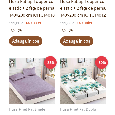
Husă Pat tip Topper cu
Husă Pat tip Topper cu
elastic + 2 fețe de pernă
elastic + 2 fețe de pernă
140×200 cm JOJTC14010
140×200 cm JOJTC14012
199,00
lei
149,00
lei
199,00
lei
149,00
lei
Adaugă în coș
Adaugă în coș
Prețul
Prețul
Prețul
Prețul
-35%
-30%
inițial
curent
inițial
curent
a
este:
a
este:
fost:
64,00lei.
fost:
69,00lei.
99,00lei.
99,00lei.
Husa Finet Pat Single
Husa Finet Pat Dublu