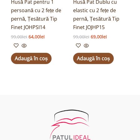
Husă Pat pentru 1
Husă Pat Dublu cu
persoană cu 2 fețe de
elastic cu 2 fețe de
pernă, Țesătură Tip
pernă, Țesătură Tip
Finet JOHPSI14
Finet JOJHP15
99,00
lei
64,00
lei
99,00
lei
69,00
lei
Adaugă în coș
Adaugă în coș