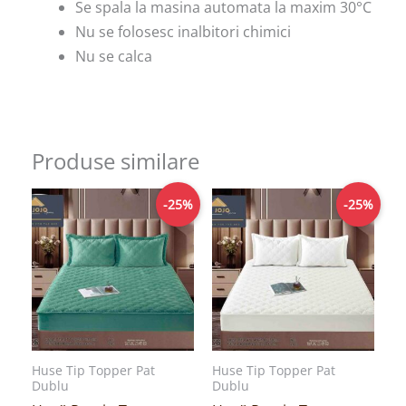
Se spala la masina automata la maxim 30°C
Nu se folosesc inalbitori chimici
Nu se calca
Produse similare
Prețul
Prețul
Prețul
Prețul
-25%
-25%
inițial
curent
inițial
curent
a
este:
a
este:
fost:
149,00lei.
fost:
149,00lei.
199,00lei.
199,00lei.
Huse Tip Topper Pat
Huse Tip Topper Pat
Dublu
Dublu