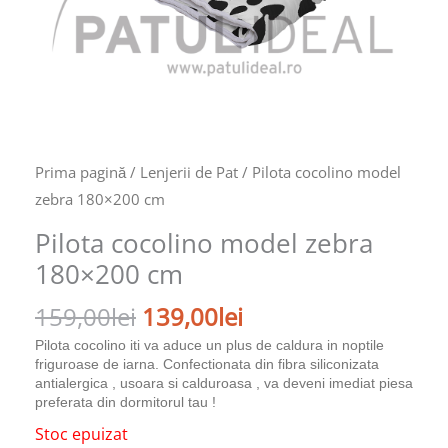
Prima pagină
/
Lenjerii de Pat
/ Pilota cocolino model
zebra 180×200 cm
Pilota cocolino model zebra
180×200 cm
159,00
lei
139,00
lei
Pilota cocolino iti va aduce un plus de caldura in noptile
friguroase de iarna. Confectionata din fibra siliconizata
antialergica , usoara si calduroasa , va deveni imediat piesa
preferata din dormitorul tau !
Stoc epuizat