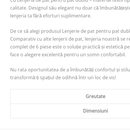
Cu Lenjeria de pat pentru pat dublu – material textil ti
calitate. Designul său elegant nu doar că îmbunătățește
lenjeria ta fără eforturi suplimentare.
De ce să alegi produsul Lenjerie de pat pentru pat dublu 
Comparativ cu alte lenjerii de pat, lenjeria noastră se 
complet de 6 piese este o soluție practică și estetică p
face o alegere excelentă pentru un somn confortabil.
Nu rata oportunitatea de a îmbunătăți confortul și sti
transformă-ți spațiul de odihnă într-un loc de vis!
Greutate
Dimensiuni