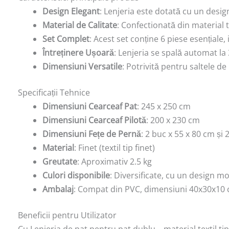
Design Elegant
: Lenjeria este dotată cu un desig
Material de Calitate
: Confectionată din material te
Set Complet
: Acest set conține 6 piese esențiale,
Întreținere Ușoară
: Lenjeria se spală automat la 
Dimensiuni Versatile
: Potrivită pentru saltele 
Specificații Tehnice
Dimensiuni Cearceaf Pat
: 245 x 250 cm
Dimensiuni Cearceaf Pilotă
: 200 x 230 cm
Dimensiuni Fețe de Pernă
: 2 buc x 55 x 80 cm și 
Material
: Finet (textil tip finet)
Greutate
: Aproximativ 2.5 kg
Culori disponibile
: Diversificate, cu un design 
Ambalaj
: Compat din PVC, dimensiuni 40x30x10
Beneficii pentru Utilizator