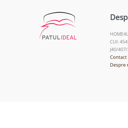
Desp
HOME4U
CUI: 45
J40/407
Contact
Despre 