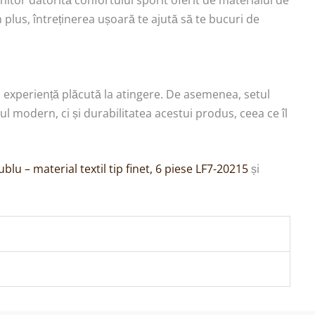
itor datorită confortului sporit oferit de materialul de
plus, întreținerea ușoară te ajută să te bucuri de
 o experiență plăcută la atingere. De asemenea, setul
ul modern, ci și durabilitatea acestui produs, ceea ce îl
blu – material textil tip finet, 6 piese LF7-20215
și