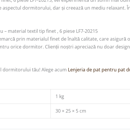
p finet, 6 piese LF7-20215, vei experimenta un somn mai odihn
 aspectul dormitorului, dar și creează un mediu relaxant. În 
– material textil tip finet , 6 piese LF7-20215
remarcă prin materialul finet de înaltă calitate, care asigură
entru orice dormitor. Clienții noștri apreciază nu doar design
lul dormitorului tău! Alege acum
Lenjeria de pat pentru pat du
1 kg
30 × 25 × 5 cm