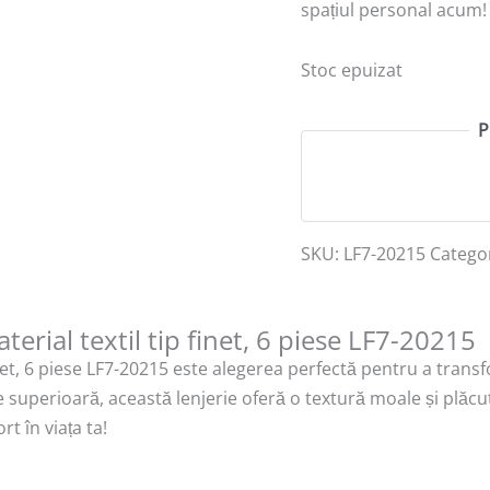
spațiul personal acum!
Stoc epuizat
P
SKU:
LF7-20215
Catego
erial textil tip finet, 6 piese LF7-20215
inet, 6 piese LF7-20215 este alegerea perfectă pentru a trans
ate superioară, această lenjerie oferă o textură moale și plă
t în viața ta!