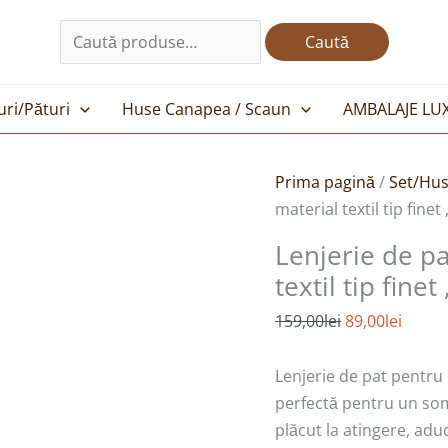
Caută
după:
Caută
uri/Pături
Huse Canapea / Scaun
AMBALAJE LU
Prețul
Prețul
Prima pagină
/
Set/Hus
inițial
curen
material textil tip finet
a
este:
Lenjerie de pa
fost:
89,00l
textil tip fine
159,00lei.
159,00
lei
89,00
lei
Lenjerie de pat pentru p
perfectă pentru un somn
plăcut la atingere, adu