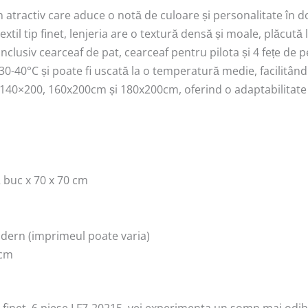
n atractiv care aduce o notă de culoare și personalitate în d
xtil tip finet, lenjeria are o textură densă și moale, plăcută 
 inclusiv cearceaf de pat, cearceaf pentru pilota și 4 fețe de 
30-40°C și poate fi uscată la o temperatură medie, facilitând 
de 140×200, 160x200cm și 180x200cm, oferind o adaptabilitate
2 buc x 70 x 70 cm
modern (imprimeul poate varia)
 cm