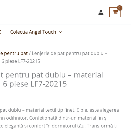
X
Colectia Angel Touch
e pentru pat
/ Lenjerie de pat pentru pat dublu –
t
 , 6 piese LF7-20215
t pentru pat dublu – material
ei.
t , 6 piese LF7-20215
at dublu – material textil tip finet, 6 pie, este alegerea
 odihnitor. Confeționată dintr-un material fin și
ce eleganță și confort în dormitorul tău. Transformă-ți