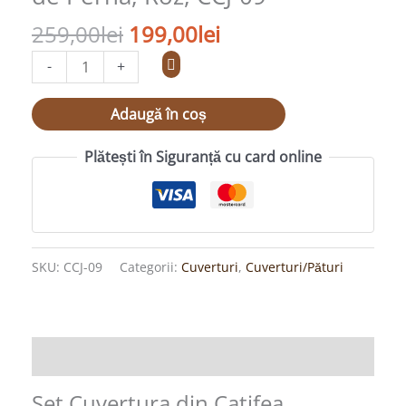
Fete
259,00
lei
199,00
lei
de
Perna,
-
+
Roz,
Adaugă în coș
CCJ-
09
Plătești în Siguranță cu card online
SKU:
CCJ-09
Categorii:
Cuverturi
,
Cuverturi/Pături
Descriere
Set Cuvertura din Catifea