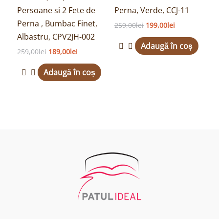
Persoane si 2 Fete de
Perna, Verde, CCJ-11
Perna , Bumbac Finet,
259,00
lei
199,00
lei
Albastru, CPV2JH-002
Adaugă în coș
259,00
lei
189,00
lei
Adaugă în coș