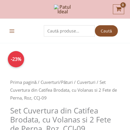
Skip
to
content
Caută
Caută
după:
Prețul
Prețul
Cantitate
-23%
inițial
curent
Set
a
este:
Cuvertura
fost:
199,00lei.
din
Prima pagină
/
Cuverturi/Pături
/
Cuverturi
/ Set
259,00lei.
Catifea
Cuvertura din Catifea Brodata, cu Volanas si 2 Fete de
Brodata,
Perna, Roz, CCJ-09
cu
Set Cuvertura din Catifea
Volanas
Brodata, cu Volanas si 2 Fete
si
de Perna, Roz, CCJ-09
2