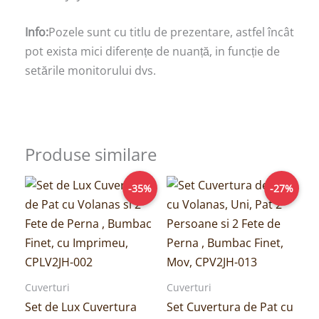
Info:
Pozele sunt cu titlu de prezentare, astfel încât
pot exista mici diferențe de nuanță, in funcție de
setările monitorului dvs.
Produse similare
Prețul
Prețul
Prețul
Prețul
-35%
-27%
inițial
curent
inițial
curent
a
este:
a
este:
fost:
169,00lei.
fost:
189,00lei.
259,00lei.
259,00lei.
Cuverturi
Cuverturi
Set de Lux Cuvertura
Set Cuvertura de Pat cu