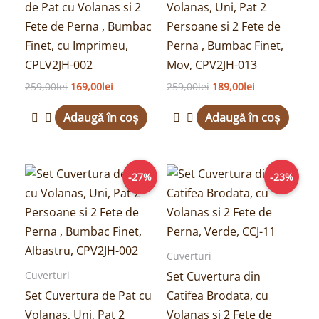
de Pat cu Volanas si 2
Volanas, Uni, Pat 2
Fete de Perna , Bumbac
Persoane si 2 Fete de
Finet, cu Imprimeu,
Perna , Bumbac Finet,
CPLV2JH-002
Mov, CPV2JH-013
259,00
lei
169,00
lei
259,00
lei
189,00
lei
Adaugă în coș
Adaugă în coș
Prețul
Prețul
Prețul
Prețul
-27%
-23%
inițial
curent
inițial
curent
a
este:
a
este:
fost:
189,00lei.
fost:
199,00lei.
259,00lei.
259,00lei.
Cuverturi
Set Cuvertura din
Cuverturi
Set Cuvertura de Pat cu
Catifea Brodata, cu
Volanas, Uni, Pat 2
Volanas si 2 Fete de