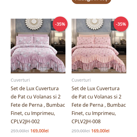
Prețul
Prețul
Prețul
Prețul
-35%
-35%
inițial
curent
inițial
curent
a
este:
a
este:
fost:
169,00lei.
fost:
169,00lei.
259,00lei.
259,00lei.
Cuverturi
Cuverturi
Set de Lux Cuvertura
Set de Lux Cuvertura
de Pat cu Volanas si 2
de Pat cu Volanas si 2
Fete de Perna , Bumbac
Fete de Perna , Bumbac
Finet, cu Imprimeu,
Finet, cu Imprimeu,
CPLV2JH-002
CPLV2JH-008
259,00
lei
169,00
lei
259,00
lei
169,00
lei