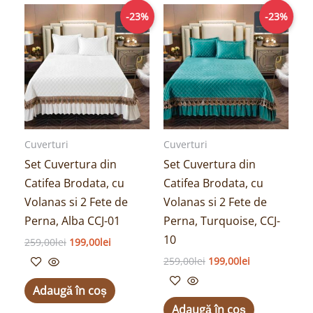
Prețul
Prețul
Prețul
Prețul
-23%
-23%
inițial
curent
inițial
curent
a
este:
a
este:
fost:
199,00lei.
fost:
199,00lei.
259,00lei.
259,00lei.
Cuverturi
Cuverturi
Set Cuvertura din
Set Cuvertura din
Catifea Brodata, cu
Catifea Brodata, cu
Volanas si 2 Fete de
Volanas si 2 Fete de
Perna, Alba CCJ-01
Perna, Turquoise, CCJ-
10
259,00
lei
199,00
lei
259,00
lei
199,00
lei
Adaugă în coș
Adaugă în coș