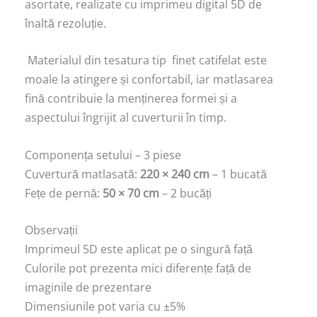
asortate, realizate cu imprimeu digital 5D de
înaltă rezoluție.
Materialul din tesatura tip finet catifelat este
moale la atingere și confortabil, iar matlasarea
fină contribuie la menținerea formei și a
aspectului îngrijit al cuverturii în timp.
Componența setului – 3 piese
Cuvertură matlasată:
220 × 240 cm
– 1 bucată
Fețe de pernă:
50 × 70 cm
– 2 bucăți
Observații
Imprimeul 5D este aplicat pe o singură față
Culorile pot prezenta mici diferențe față de
imaginile de prezentare
Dimensiunile pot varia cu ±5%