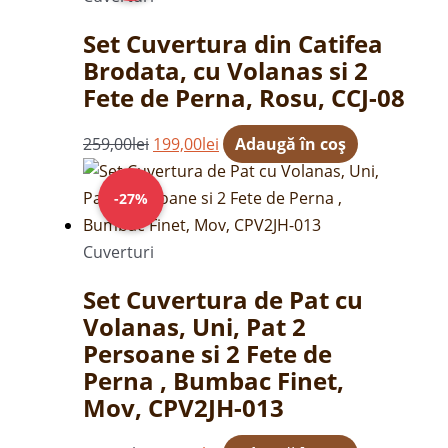
fost:
199,00lei.
Set Cuvertura din Catifea
259,00lei.
Brodata, cu Volanas si 2
Fete de Perna, Rosu, CCJ-08
259,00
lei
199,00
lei
Adaugă în coș
Prețul
Prețul
inițial
curent
-27%
a
este:
fost:
189,00lei.
Cuverturi
259,00lei.
Set Cuvertura de Pat cu
Volanas, Uni, Pat 2
Persoane si 2 Fete de
Perna , Bumbac Finet,
Mov, CPV2JH-013