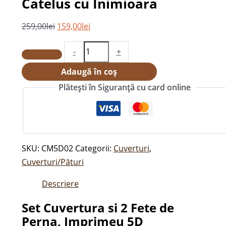
Catelus cu Inimioara
Imprimeu
5D
259,00
lei
159,00
lei
Catelus
cu
-
+
Inimioara
Adaugă în coș
Plătești în Siguranță cu card online
SKU:
CM5D02
Categorii:
Cuverturi
,
Cuverturi/Pături
Descriere
Set Cuvertura si 2 Fete de
Perna, Imprimeu 5D