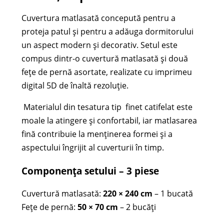
Cuvertura matlasată concepută pentru a
proteja patul și pentru a adăuga dormitorului
un aspect modern și decorativ. Setul este
compus dintr-o cuvertură matlasată și două
fețe de pernă asortate, realizate cu imprimeu
digital 5D de înaltă rezoluție.
Materialul din tesatura tip finet catifelat este
moale la atingere și confortabil, iar matlasarea
fină contribuie la menținerea formei și a
aspectului îngrijit al cuverturii în timp.
Componența setului – 3 piese
Cuvertură matlasată:
220 × 240 cm
– 1 bucată
Fețe de pernă:
50 × 70 cm
– 2 bucăți