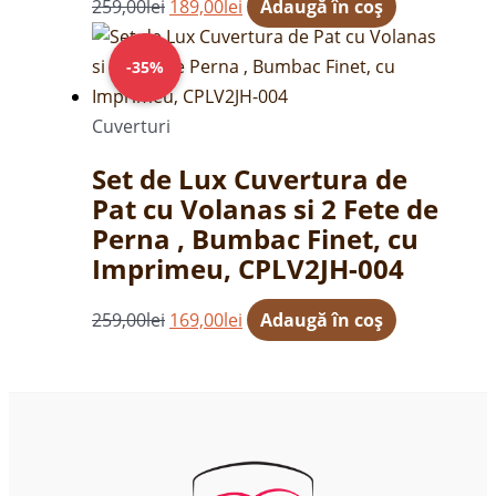
259,00
lei
189,00
lei
Adaugă în coș
Prețul
Prețul
inițial
curent
-35%
a
este:
fost:
169,00lei.
Cuverturi
259,00lei.
Set de Lux Cuvertura de
Pat cu Volanas si 2 Fete de
Perna , Bumbac Finet, cu
Imprimeu, CPLV2JH-004
259,00
lei
169,00
lei
Adaugă în coș