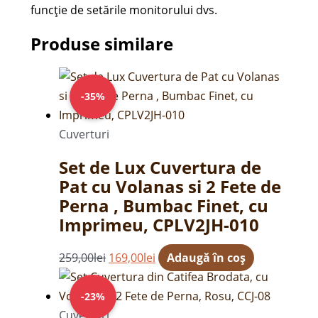
funcție de setările monitorului dvs.
Produse similare
Prețul
Prețul
inițial
curent
-35%
a
este:
fost:
169,00lei.
Cuverturi
259,00lei.
Set de Lux Cuvertura de
Pat cu Volanas si 2 Fete de
Perna , Bumbac Finet, cu
Imprimeu, CPLV2JH-010
259,00
lei
169,00
lei
Adaugă în coș
Prețul
Prețul
inițial
curent
-23%
a
este:
Cuverturi