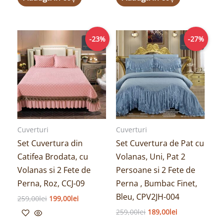
Prețul
Prețul
Prețul
Prețul
-23%
-27%
inițial
curent
inițial
curent
a
este:
a
este:
fost:
199,00lei.
fost:
189,00lei.
259,00lei.
259,00lei.
Cuverturi
Cuverturi
Set Cuvertura din
Set Cuvertura de Pat cu
Catifea Brodata, cu
Volanas, Uni, Pat 2
Volanas si 2 Fete de
Persoane si 2 Fete de
Perna, Roz, CCJ-09
Perna , Bumbac Finet,
Bleu, CPV2JH-004
259,00
lei
199,00
lei
259,00
lei
189,00
lei