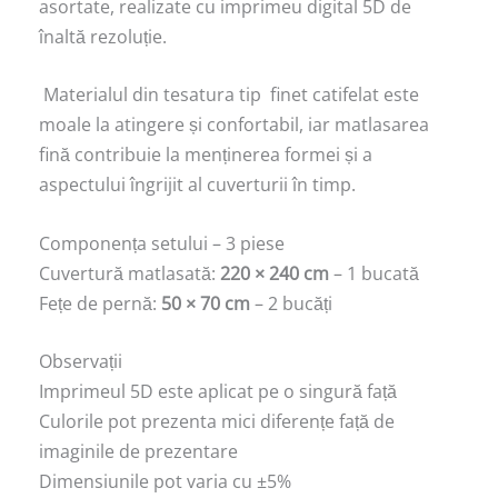
asortate, realizate cu imprimeu digital 5D de
înaltă rezoluție.
Materialul din tesatura tip finet catifelat este
moale la atingere și confortabil, iar matlasarea
fină contribuie la menținerea formei și a
aspectului îngrijit al cuverturii în timp.
Componența setului – 3 piese
Cuvertură matlasată:
220 × 240 cm
– 1 bucată
Fețe de pernă:
50 × 70 cm
– 2 bucăți
Observații
Imprimeul 5D este aplicat pe o singură față
Culorile pot prezenta mici diferențe față de
imaginile de prezentare
Dimensiunile pot varia cu ±5%