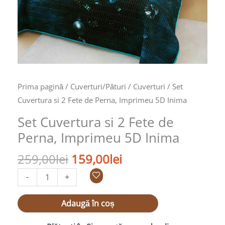
5D
Inima
Prima pagină
/
Cuverturi/Pături
/
Cuverturi
/ Set
Cuvertura si 2 Fete de Perna, Imprimeu 5D Inima
Set Cuvertura si 2 Fete de
Perna, Imprimeu 5D Inima
259,00
lei
159,00
lei
-
+
Adaugă în coș