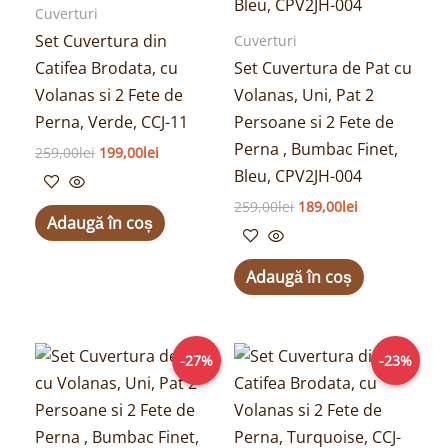
Cuverturi
Set Cuvertura din
Cuverturi
Catifea Brodata, cu
Set Cuvertura de Pat cu
Volanas si 2 Fete de
Volanas, Uni, Pat 2
Perna, Verde, CCJ-11
Persoane si 2 Fete de
Perna , Bumbac Finet,
259,00
lei
199,00
lei
Bleu, CPV2JH-004
259,00
lei
189,00
lei
Adaugă în coș
Adaugă în coș
Prețul
Prețul
Prețul
Prețul
-27%
-23%
inițial
curent
inițial
curent
a
este:
a
este:
fost:
189,00lei.
fost:
199,00lei.
259,00lei.
259,00lei.