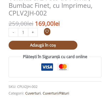
Bumbac Finet, cu Imprimeu,
2
Fete
CPLV2JH-002
de
259,00
lei
169,00
lei
Perna
,
-
+
Bumbac
Finet,
Adaugă în coș
cu
Plătești în Siguranță cu card online
Imprimeu,
CPLV2JH-
002
SKU:
CPLV2JH-002
Categorii:
Cuverturi
,
Cuverturi/Pături