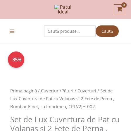
Skip
to
content
Caută
Caută
după:
Prețul
Prețul
Cantitate
-35%
inițial
curent
Set
a
este:
de
fost:
169,00lei.
Lux
259,00lei.
Cuvertura
Prima pagină
/
Cuverturi/Pături
/
Cuverturi
/ Set de
de
Lux Cuvertura de Pat cu Volanas si 2 Fete de Perna ,
Pat
Bumbac Finet, cu Imprimeu, CPLV2JH-002
cu
Set de Lux Cuvertura de Pat cu
Volanas
Volanas si 2 Fete de Perna ,
si