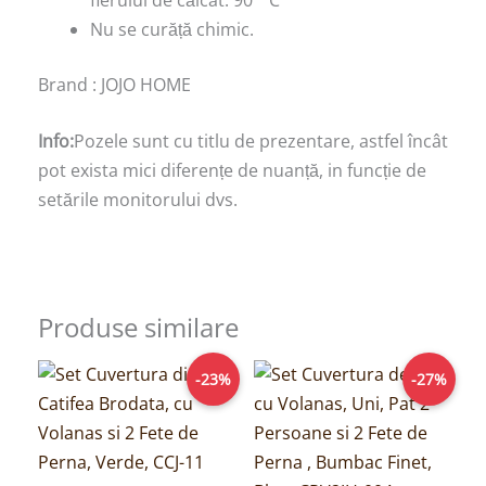
Nu se curăță chimic.
Brand : JOJO HOME
Info:
Pozele sunt cu titlu de prezentare, astfel încât
pot exista mici diferențe de nuanță, in funcție de
setările monitorului dvs.
Produse similare
Prețul
Prețul
Prețul
Prețul
-23%
-27%
inițial
curent
inițial
curent
a
este:
a
este:
fost:
199,00lei.
fost:
189,00lei.
259,00lei.
259,00lei.