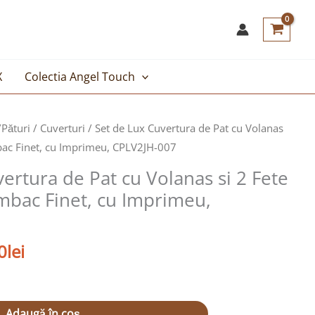
X
Colectia Angel Touch
Prețul
/Pături
/
Cuverturi
/ Set de Lux Cuvertura de Pat cu Volanas
curent
bac Finet, cu Imprimeu, CPLV2JH-007
este:
ertura de Pat cu Volanas si 2 Fete
169,00lei.
mbac Finet, cu Imprimeu,
lei.
0
lei
Adaugă în coș