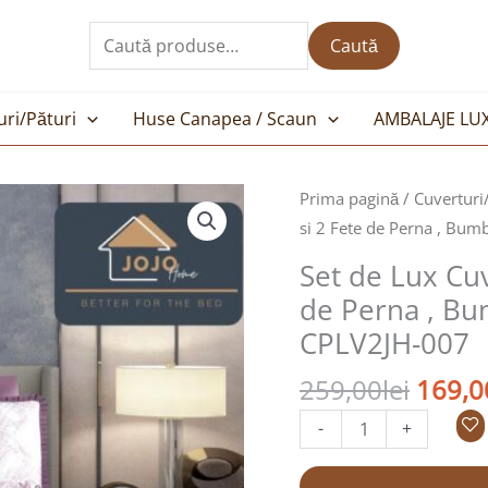
Caută
după:
Caută
uri/Pături
Huse Canapea / Scaun
AMBALAJE LU
Prețul
Cantitate
Prima pagină
/
Cuverturi
inițial
Set
si 2 Fete de Perna , Bum
a
de
Set de Lux Cuv
fost:
Lux
de Perna , Bu
259,00
Cuvertura
CPLV2JH-007
de
Pat
259,00
lei
169,0
cu
-
+
Volanas
si