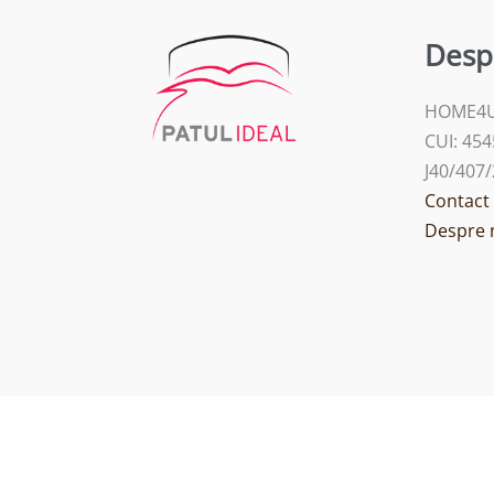
Desp
HOME4U
CUI: 45
J40/407
Contact
Despre 