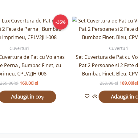
Prețul
Prețul
Prețul
-35%
inițial
curent
inițial
a
este:
a
fost:
169,00lei.
fost:
259,00lei.
259,00lei
Cuverturi
Cuverturi
 Cuvertura de Pat cu Volanas
Set Cuvertura de Pat cu Vo
de Perna , Bumbac Finet, cu
Pat 2 Persoane si 2 Fete 
rimeu, CPLV2JH-008
Bumbac Finet, Bleu, CP
259,00
lei
169,00
lei
259,00
lei
189,00
lei
Adaugă în coș
Adaugă în 