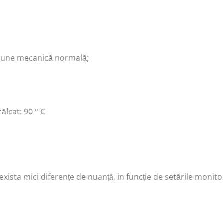
țiune mecanică normală;
ălcat: 90 ° C
exista mici diferențe de nuanță, in funcție de setările monito