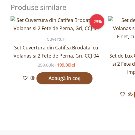
Produse similare
Prețul
Prețul
-23%
inițial
curent
a
este:
fost:
199,00lei.
Cuverturi
259,00lei.
Set Cuvertura din Catifea Brodata, cu
Volanas si 2 Fete de Perna, Gri, CCJ-04
Set de Lux
si 2 Fete 
259,00
lei
199,00
lei
Imp
Adaugă în coș