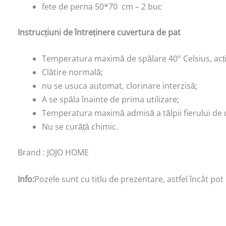
fete de perna 50*70 cm – 2 buc
Instrucțiuni de întreținere cuvertura de pat
Temperatura maximă de spălare 40° Celsius, ac
Clătire normală;
nu se usuca automat, clorinare interzisă;
A se spăla înainte de prima utilizare;
Temperatura maximă admisă a tălpii fierului de c
Nu se curăță chimic.
Brand : JOJO HOME
Info:
Pozele sunt cu titlu de prezentare, astfel încât pot 