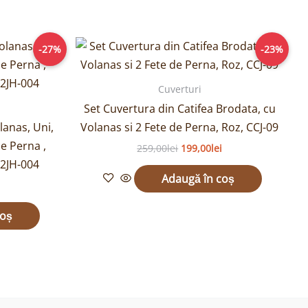
Prețul
Prețul
Prețul
-27%
-23%
curent
inițial
curent
este:
a
este:
189,00lei.
fost:
199,00lei.
Cuverturi
.
259,00lei.
Set Cuvertura din Catifea Brodata, cu
lanas, Uni,
Volanas si 2 Fete de Perna, Roz, CCJ-09
de Perna ,
259,00
lei
199,00
lei
V2JH-004
Adaugă în coș
coș