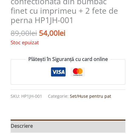
confectionata din bumbac
finet cu imprimeu + 2 fete de
perna HP1JH-001
89,00
lei
54,00
lei
Stoc epuizat
Plătești în Siguranță cu card online
SKU:
HP1JH-001
Categorie:
Set/Huse pentru pat
Descriere