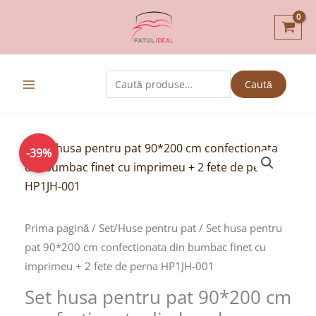
Skip
to
content
Caută
Caută
după:
Prețul
Prețul
-39%
inițial
curent
a
este:
fost:
54,00lei.
89,00lei.
Prima pagină
/
Set/Huse pentru pat
/ Set husa pentru
pat 90*200 cm confectionata din bumbac finet cu
imprimeu + 2 fete de perna HP1JH-001
Set husa pentru pat 90*200 cm