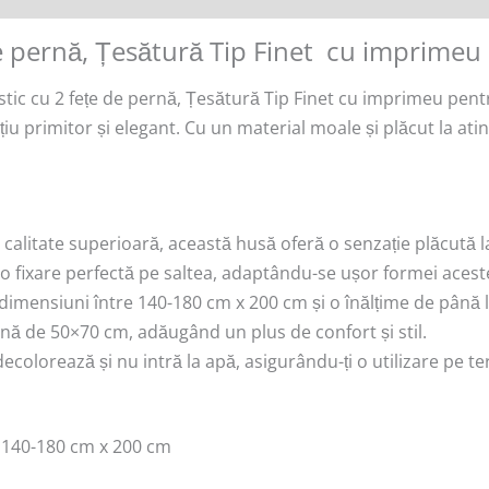
de pernă, Țesătură Tip Finet cu imprimeu
ic cu 2 fețe de pernă, Țesătură Tip Finet cu imprimeu pent
țiu primitor și elegant. Cu un material moale și plăcut la atin
de calitate superioară, această husă oferă o senzație plăcută
ă o fixare perfectă pe saltea, adaptându-se ușor formei aces
u dimensiuni între 140-180 cm x 200 cm și o înălțime de până
ernă de 50×70 cm, adăugând un plus de confort și stil.
ecolorează și nu intră la apă, asigurându-ți o utilizare pe te
de 140-180 cm x 200 cm