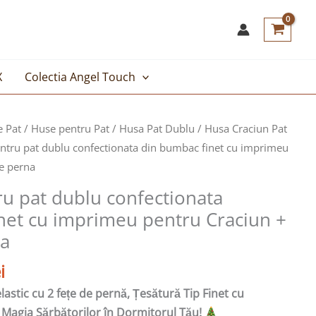
X
Colectia Angel Touch
Prețul
e Pat
/
Huse pentru Pat
/
Husa Pat Dublu
/
Husa Craciun Pat
curent
entru pat dublu confectionata din bumbac finet cu imprimeu
este:
de perna
69,00lei.
ru pat dublu confectionata
i.
net cu imprimeu pentru Craciun +
na
i
astic cu 2 fețe de pernă, Țesătură Tip Finet cu
Magia Sărbătorilor în Dormitorul Tău!