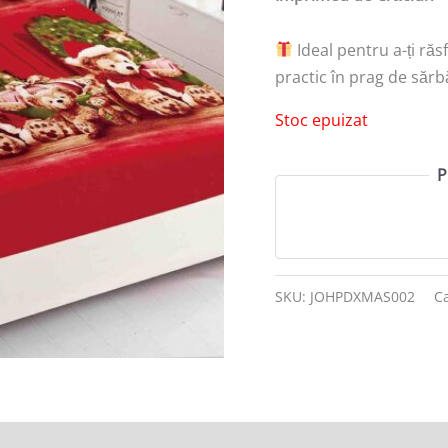
Ideal pentru a-ți răs
practic în prag de sărb
Stoc epuizat
P
SKU:
JOHPDXMAS002
Ca