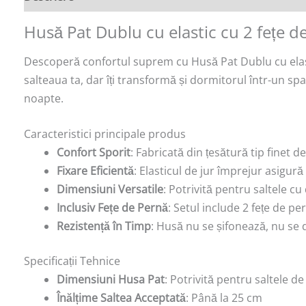
Husă Pat Dublu cu elastic cu 2 fețe 
Descoperă confortul suprem cu Husă Pat Dublu cu elast
salteaua ta, dar îți transformă și dormitorul într-un spa
noapte.
Caracteristici principale produs
Confort Sporit
: Fabricată din țesătură tip finet 
Fixare Eficientă
: Elasticul de jur împrejur asigur
Dimensiuni Versatile
: Potrivită pentru saltele c
Inclusiv Fețe de Pernă
: Setul include 2 fețe de p
Rezistență în Timp
: Husă nu se șifonează, nu se d
Specificații Tehnice
Dimensiuni Husa Pat
: Potrivită pentru saltele 
Înălțime Saltea Acceptată
: Până la 25 cm