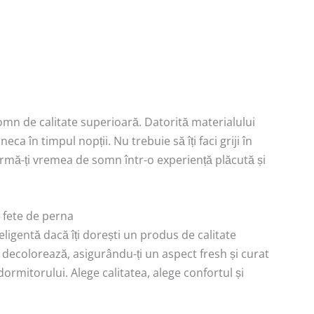
omn de calitate superioară. Datorită materialului
ca în timpul nopții. Nu trebuie să îți faci griji în
formă-ți vremea de somn într-o experiență plăcută și
 fete de perna
ligentă dacă îți dorești un produs de calitate
e decolorează, asigurându-ți un aspect fresh și curat
rmitorului. Alege calitatea, alege confortul și