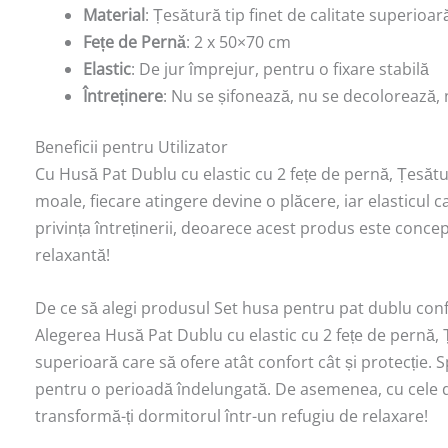
Material
: Țesătură tip finet de calitate superioar
Fețe de Pernă
: 2 x 50×70 cm
Elastic
: De jur împrejur, pentru o fixare stabilă
Întreținere
: Nu se șifonează, nu se decolorează, 
Beneficii pentru Utilizator
Cu Husă Pat Dublu cu elastic cu 2 fețe de pernă, Țesăt
moale, fiecare atingere devine o plăcere, iar elasticul car
privința întreținerii, deoarece acest produs este conce
relaxantă!
De ce să alegi produsul Set husa pentru pat dublu con
Alegerea Husă Pat Dublu cu elastic cu 2 fețe de pernă, 
superioară care să ofere atât confort cât și protecție. 
pentru o perioadă îndelungată. De asemenea, cu cele dou
transformă-ți dormitorul într-un refugiu de relaxare!