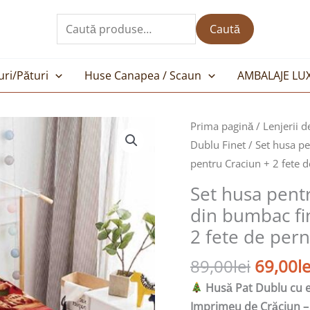
Caută
după:
Caută
uri/Pături
Huse Canapea / Scaun
AMBALAJE LU
Prețul
Prima pagină
/
Lenjerii d
inițial
Dublu Finet
/ Set husa p
a
pentru Craciun + 2 fete 
fost:
Set husa pent
89,00le
din bumbac fi
2 fete de per
89,00
lei
69,00
le
Husă Pat Dublu cu el
Imprimeu de Crăciun – 