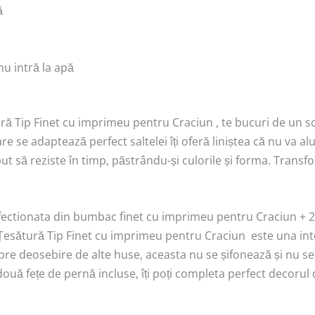
ă
nu intră la apă
ură Tip Finet cu imprimeu pentru Craciun , te bucuri de un s
e se adaptează perfect saltelei îți oferă liniștea că nu va alune
put să reziste în timp, păstrându-și culorile și forma. Trans
fectionata din bumbac finet cu imprimeu pentru Craciun + 2
Țesătură Tip Finet cu imprimeu pentru Craciun este una inte
Spre deosebire de alte huse, aceasta nu se șifonează și nu s
ă fețe de pernă incluse, îți poți completa perfect decorul do