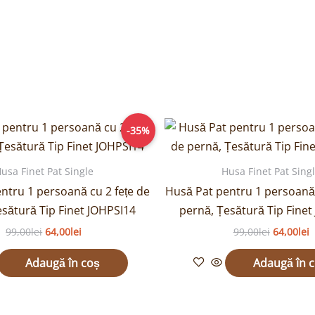
Prețul
Prețul
Prețul
P
-35%
inițial
curent
inițial
c
a
este:
a
e
fost:
64,00lei.
fost:
6
usa Finet Pat Single
Husa Finet Pat Sing
99,00lei.
99,00lei.
ntru 1 persoană cu 2 fețe de
Husă Pat pentru 1 persoană 
esătură Tip Finet JOHPSI14
pernă, Țesătură Tip Finet
99,00
lei
64,00
lei
99,00
lei
64,00
lei
Adaugă în coș
Adaugă în 