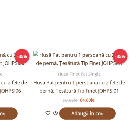
rețul
Prețul
Prețul
-35%
-35%
urent
inițial
curent
ste:
a
este:
4,00lei.
fost:
64,00lei.
le
Husa Finet Pat Single
99,00lei.
cu 2 fețe de
Husă Pat pentru 1 persoană cu 2 fețe de
 JOHPSI06
pernă, Țesătură Tip Finet JOHPSI01
99,00
lei
64,00
lei
coș
Adaugă în coș