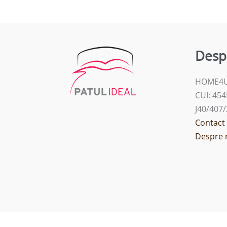
Desp
HOME4U
CUI: 45
J40/407
Contact
Despre 