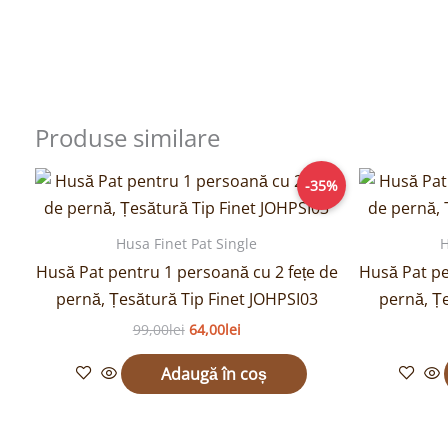
Produse similare
Prețul
Prețul
-35%
inițial
curent
a
este:
fost:
64,00lei.
Husa Finet Pat Single
H
99,00lei.
Husă Pat pentru 1 persoană cu 2 fețe de
Husă Pat pe
pernă, Țesătură Tip Finet JOHPSI03
pernă, Ț
99,00
lei
64,00
lei
Adaugă în coș