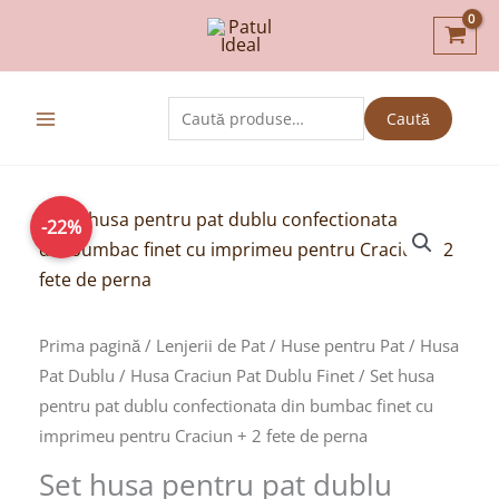
Skip
to
content
Caută
Caută
după:
Prețul
Prețul
-22%
inițial
curent
a
este:
fost:
69,00lei.
89,00lei.
Prima pagină
/
Lenjerii de Pat
/
Huse pentru Pat
/
Husa
Pat Dublu
/
Husa Craciun Pat Dublu Finet
/ Set husa
pentru pat dublu confectionata din bumbac finet cu
imprimeu pentru Craciun + 2 fete de perna
Set husa pentru pat dublu