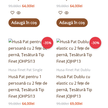
99,00
lei
64,00
lei
99,00
lei
64,00
lei
Adaugă în coș
Adaugă în coș
Prețul
Prețul
Prețul
Prețul
-35%
-30%
inițial
curent
inițial
curent
a
este:
a
este:
fost:
64,00lei.
fost:
69,00lei.
99,00lei.
99,00lei.
Husa Finet Pat Single
Husa Finet Pat Dublu
Husă Pat pentru 1
Husă Pat Dublu cu
persoană cu 2 fețe de
elastic cu 2 fețe de
pernă, Țesătură Tip
pernă, Țesătură Tip
Finet JOHPSI13
Finet JOJHP13
99,00
lei
64,00
lei
99,00
lei
69,00
lei