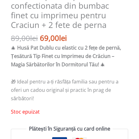
confectionata din bumbac
finet cu imprimeu pentru
Craciun + 2 fete de perna
89,00
lei
69,00
lei
🎄
Husă Pat Dublu cu elastic cu 2 fețe de pernă,
Țesătură Tip Finet cu Imprimeu de Crăciun –
Magia Sărbătorilor în Dormitorul Tău!
🎄
🎁 Ideal pentru a-ți răsfăța familia sau pentru a
oferi un cadou original și practic în prag de
sărbători!
Stoc epuizat
Plătești în Siguranță cu card online