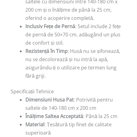
saltele cu dimensiuni între 140-180 cm x
200 cm și o înălțime de până la 25 cm,
oferind o acoperire completă.
Inclusiv Fețe de Pernă
: Setul include 2 fețe
de pernă de 50×70 cm, adăugând un plus
de confort și stil.
Rezistență în Timp
: Husă nu se șifonează,
nu se decolorează și nu intră la apă,
asigurându-ți o utilizare pe termen lung
fără griji.
Specificații Tehnice
Dimensiuni Husa Pat
: Potrivită pentru
saltele de 140-180 cm x 200 cm
Înălțime Saltea Acceptată
: Până la 25 cm
Material
: Țesătură tip finet de calitate
superioară