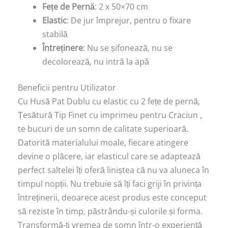
Fețe de Pernă
: 2 x 50×70 cm
Elastic
: De jur împrejur, pentru o fixare
stabilă
Întreținere
: Nu se șifonează, nu se
decolorează, nu intră la apă
Beneficii pentru Utilizator
Cu Husă Pat Dublu cu elastic cu 2 fețe de pernă,
Țesătură Tip Finet cu imprimeu pentru Craciun ,
te bucuri de un somn de calitate superioară.
Datorită materialului moale, fiecare atingere
devine o plăcere, iar elasticul care se adaptează
perfect saltelei îți oferă liniștea că nu va aluneca în
timpul nopții. Nu trebuie să îți faci griji în privința
întreținerii, deoarece acest produs este conceput
să reziste în timp, păstrându-și culorile și forma.
Transformă-ți vremea de somn într-o experiență