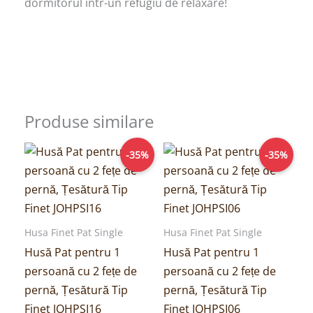
dormitorul într-un refugiu de relaxare!
Produse similare
Prețul
Prețul
Prețul
Prețul
-35%
-35%
inițial
curent
inițial
curent
a
este:
a
este:
fost:
64,00lei.
fost:
64,00lei.
99,00lei.
99,00lei.
Husa Finet Pat Single
Husa Finet Pat Single
Husă Pat pentru 1
Husă Pat pentru 1
persoană cu 2 fețe de
persoană cu 2 fețe de
pernă, Țesătură Tip
pernă, Țesătură Tip
Finet JOHPSI16
Finet JOHPSI06