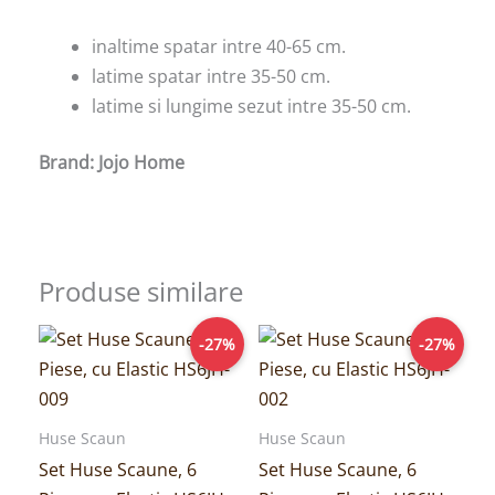
inaltime spatar intre 40-65 cm.
latime spatar intre 35-50 cm.
latime si lungime sezut intre 35-50 cm.
Brand: Jojo Home
Produse similare
Prețul
Prețul
Prețul
Prețul
-27%
-27%
inițial
curent
inițial
curent
a
este:
a
este:
fost:
109,00lei.
fost:
109,00lei.
149,00lei.
149,00lei.
Huse Scaun
Huse Scaun
Set Huse Scaune, 6
Set Huse Scaune, 6