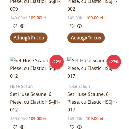
Piese, cu Elastic HS6JH-
Piese, cu Elastic HS6JH-
009
002
149,00
lei
109,00
lei
149,00
lei
109,00
lei
Adaugă în coș
Adaugă în coș
Prețul
Prețul
Prețul
Prețul
-22%
-27%
inițial
curent
inițial
curent
a
este:
a
este:
fost:
109,00lei.
fost:
109,00lei.
139,00lei.
149,00lei.
Huse Scaun
Huse Scaun
Set Huse Scaune, 6
Set Huse Scaune, 6
Piese, cu Elastic HS4JH-
Piese, cu Elastic HS6JH-
012
017
139,00
lei
109,00
lei
149,00
lei
109,00
lei