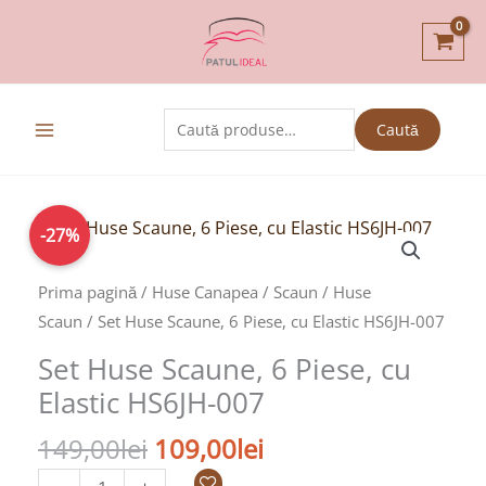
Skip
to
content
Caută
Caută
după:
Prețul
Prețul
Cantitate
-27%
inițial
curent
Set
a
este:
Huse
Prima pagină
/
Huse Canapea / Scaun
/
Huse
fost:
109,00lei.
Scaune,
Scaun
/ Set Huse Scaune, 6 Piese, cu Elastic HS6JH-007
149,00lei.
6
Set Huse Scaune, 6 Piese, cu
Piese,
Elastic HS6JH-007
cu
Elastic
149,00
lei
109,00
lei
HS6JH-