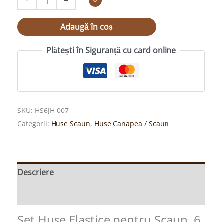
-
+
007
Adaugă în coș
Plătești în Siguranță cu card online
SKU:
HS6JH-007
Categorii:
Huse Scaun
,
Huse Canapea / Scaun
Descriere
Informații suplimentare
Set Huse Elastice pentru Scaun, 6