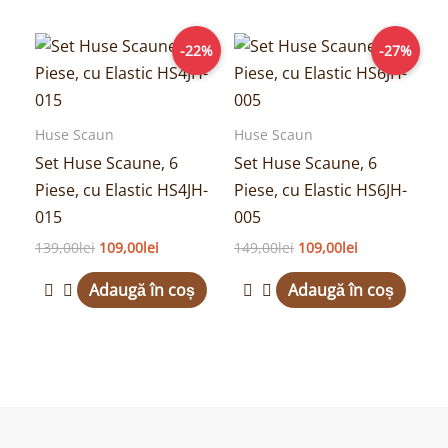
Prețul
Prețul
Prețul
Prețul
-22%
-27%
inițial
curent
inițial
curent
a
este:
a
este:
fost:
109,00lei.
fost:
109,00lei.
139,00lei.
149,00lei.
Huse Scaun
Huse Scaun
Set Huse Scaune, 6
Set Huse Scaune, 6
Piese, cu Elastic HS4JH-
Piese, cu Elastic HS6JH-
015
005
139,00
lei
109,00
lei
149,00
lei
109,00
lei
Adaugă în coș
Adaugă în coș