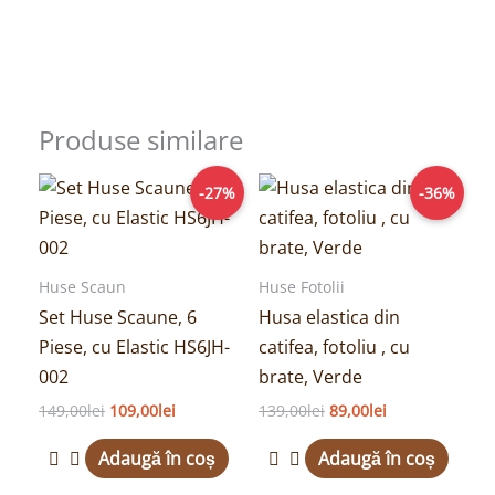
Produse similare
Prețul
Prețul
Prețul
Prețul
-27%
-36%
inițial
curent
inițial
curent
a
este:
a
este:
fost:
109,00lei.
fost:
89,00lei.
149,00lei.
139,00lei.
Huse Scaun
Huse Fotolii
Set Huse Scaune, 6
Husa elastica din
Piese, cu Elastic HS6JH-
catifea, fotoliu , cu
002
brate, Verde
149,00
lei
109,00
lei
139,00
lei
89,00
lei
Adaugă în coș
Adaugă în coș