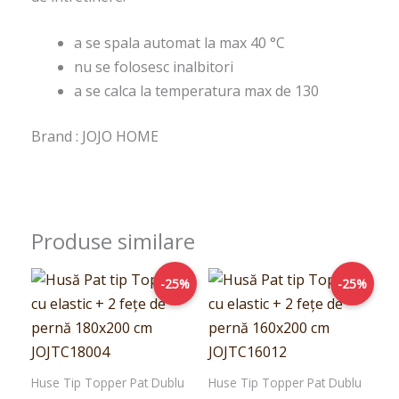
a se spala automat la max 40 °C
nu se folosesc inalbitori
a se calca la temperatura max de 130
Brand : JOJO HOME
Produse similare
Prețul
Prețul
Prețul
Prețul
-25%
-25%
inițial
curent
inițial
curent
a
este:
a
este:
fost:
149,00lei.
fost:
149,00lei.
199,00lei.
199,00lei.
Huse Tip Topper Pat Dublu
Huse Tip Topper Pat Dublu