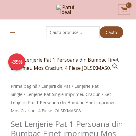
Skip
to
content
Caută
Caută
după:
Prețul
Prețul
-39%
inițial
curent
a
este:
fost:
109,00lei.
Prima pagină
/
Lenjerii de Pat
/
Lenjerie Pat
179,00lei.
Single
/
Lenjerie Pat Single Imprimeu Craciun
/ Set
Lenjerie Pat 1 Persoana din Bumbac Finet imprimeu
Mos Craciun, 4 Piese JOLSIXMAS08
Set Lenjerie Pat 1 Persoana din
Bumbac Finet imprimeu Mos