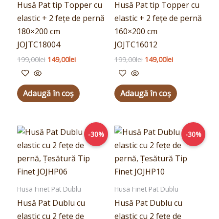
Husă Pat tip Topper cu
Husă Pat tip Topper cu
elastic + 2 fețe de pernă
elastic + 2 fețe de pernă
180×200 cm
160×200 cm
JOJTC18004
JOJTC16012
199,00
lei
149,00
lei
199,00
lei
149,00
lei
Adaugă în coș
Adaugă în coș
Prețul
Prețul
Prețul
Prețul
-30%
-30%
inițial
curent
inițial
curent
a
este:
a
este:
fost:
69,00lei.
fost:
69,00lei.
99,00lei.
99,00lei.
Husa Finet Pat Dublu
Husa Finet Pat Dublu
Husă Pat Dublu cu
Husă Pat Dublu cu
elastic cu 2 fețe de
elastic cu 2 fețe de