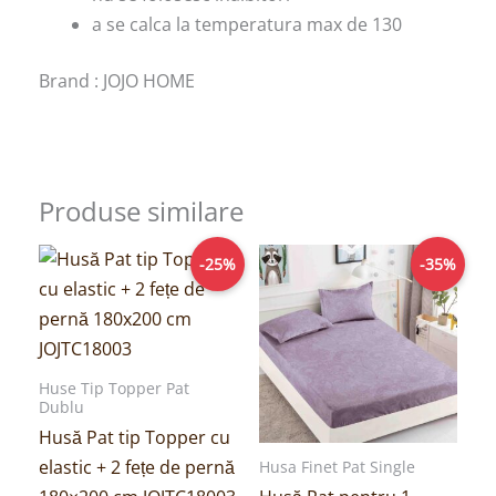
a se calca la temperatura max de 130
Brand : JOJO HOME
Produse similare
Prețul
Prețul
Prețul
Prețul
-25%
-35%
inițial
curent
inițial
curent
a
este:
a
este:
fost:
149,00lei.
fost:
64,00lei.
199,00lei.
99,00lei.
Huse Tip Topper Pat
Dublu
Husă Pat tip Topper cu
elastic + 2 fețe de pernă
Husa Finet Pat Single