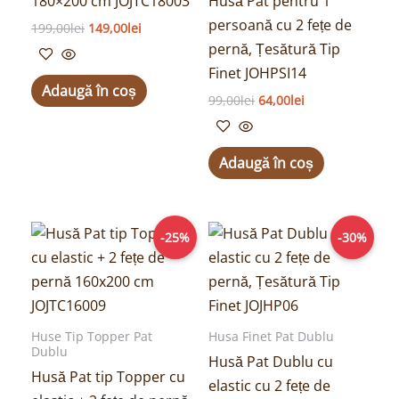
180×200 cm JOJTC18003
Husă Pat pentru 1
persoană cu 2 fețe de
199,00
lei
149,00
lei
pernă, Țesătură Tip
Finet JOHPSI14
Adaugă în coș
99,00
lei
64,00
lei
Adaugă în coș
Prețul
Prețul
Prețul
Prețul
-25%
-30%
inițial
curent
inițial
curent
a
este:
a
este:
fost:
149,00lei.
fost:
69,00lei.
199,00lei.
99,00lei.
Huse Tip Topper Pat
Husa Finet Pat Dublu
Dublu
Husă Pat Dublu cu
Husă Pat tip Topper cu
elastic cu 2 fețe de