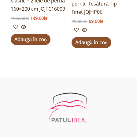
elastic + 2 fețe de pernă
pernă, Țesătură Tip
160×200 cm JOJTC16009
Finet JOJHP06
199,00
lei
149,00
lei
99,00
lei
69,00
lei
Adaugă în coș
Adaugă în coș