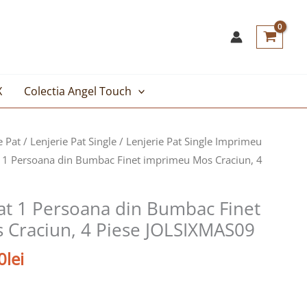
X
Colectia Angel Touch
Prețul
e Pat
/
Lenjerie Pat Single
/
Lenjerie Pat Single Imprimeu
curent
at 1 Persoana din Bumbac Finet imprimeu Mos Craciun, 4
este:
109,00lei.
Pat 1 Persoana din Bumbac Finet
lei.
Craciun, 4 Piese JOLSIXMAS09
0
lei