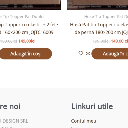
e Tip Topper Pat Dublu
Huse Tip Topper Pat D
ip Topper cu elastic + 2 fețe
Husă Pat tip Topper cu elast
ă 160×200 cm JOJTC16009
de pernă 180×200 cm JO
199,00
lei
149,00
lei
199,00
lei
149,00
lei
Adaugă în coș
Adaugă în 
re noi
Linkuri utile
 DESIGN SRL
Contul meu