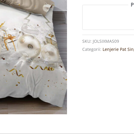
P
SKU:
JOLSIXMAS09
Categorii:
Lenjerie Pat Si