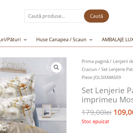
Caută
după:
Caută
uri/Pături
Huse Canapea / Scaun
AMBALAJE LU
Prețul
Prima pagină
/
Lenjerii d
inițial
Craciun
/ Set Lenjerie P
a
Piese JOLSIXMAS09
fost:
Set Lenjerie 
179,00
imprimeu Mos 
179,00
lei
109,0
Stoc epuizat