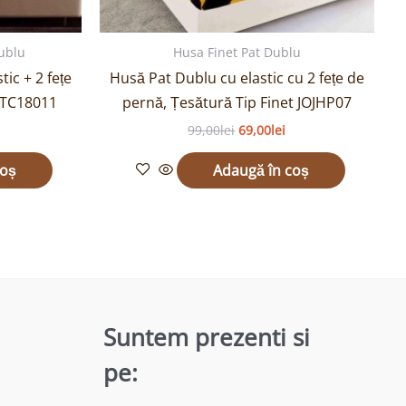
ublu
Husa Finet Pat Dublu
ic + 2 fețe
Husă Pat Dublu cu elastic cu 2 fețe de
JTC18011
pernă, Țesătură Tip Finet JOJHP07
99,00
lei
69,00
lei
coș
Adaugă în coș
Suntem prezenti si
pe: