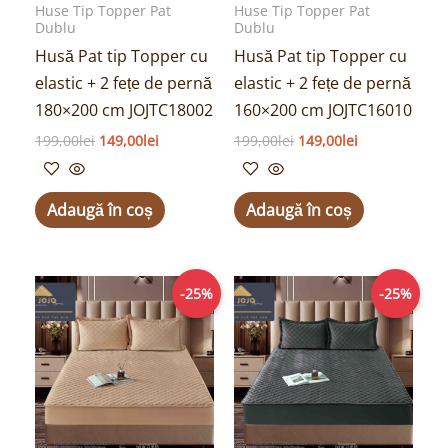
Huse Tip Topper Pat
Huse Tip Topper Pat
Dublu
Dublu
Husă Pat tip Topper cu
Husă Pat tip Topper cu
elastic + 2 fețe de pernă
elastic + 2 fețe de pernă
180×200 cm JOJTC18002
160×200 cm JOJTC16010
199,00
lei
149,00
lei
199,00
lei
149,00
lei
Adaugă în coș
Adaugă în coș
Prețul
Prețul
Prețul
Prețul
-25%
-25%
inițial
curent
inițial
curent
a
este:
a
este:
fost:
149,00lei.
fost:
149,00lei.
199,00lei.
199,00lei.