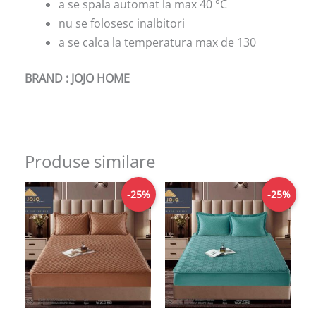
a se spala automat la max 40 °C
nu se folosesc inalbitori
a se calca la temperatura max de 130
BRAND : JOJO HOME
Produse similare
Prețul
Prețul
Prețul
Prețul
-25%
-25%
inițial
curent
inițial
curent
a
este:
a
este:
fost:
149,00lei.
fost:
149,00lei.
199,00lei.
199,00lei.