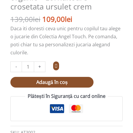
crosetata ursulet crem
crem
139,00
lei
109,00
lei
Daca iti doresti ceva unic pentru copilul tau alege
o jucarie din Colectia Angel Touch. Pe comanda,
poti chiar tu sa personalizezi jucaria alegand
culorile.
-
+
Adaugă în coș
Plătești în Siguranță cu card online
SKU:
AT3002