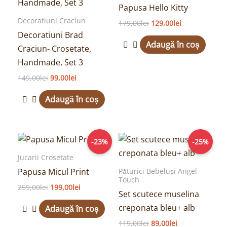
Papusa Hello Kitty
149,00lei.
179,00lei.
Decoratiuni Craciun
179,00
lei
129,00
lei
Decoratiuni Brad
Adaugă în coș
Craciun- Crosetate,
Handmade, Set 3
149,00
lei
99,00
lei
Adaugă în coș
Prețul
Prețul
Prețul
Prețul
-23%
-25%
inițial
curent
inițial
curent
a
este:
a
este:
Jucarii Crosetate
fost:
199,00lei.
fost:
89,00lei.
Papusa Micul Print
Păturici Bebeluși Angel
259,00lei.
119,00lei.
Touch
259,00
lei
199,00
lei
Set scutece muselina
creponata bleu+ alb
Adaugă în coș
119,00
lei
89,00
lei