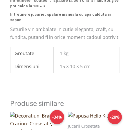
Intretinere scutec : spalare la 30
C fara inalbitor.ș se
o
pot calca la 130
C
o
Intretinere jucarie : spalare manuala cu apa calduta si
sapun
Seturile vin ambalate in cutie eleganta, craft, cu
fundita, putand fi in orice moment cadoul potrivit
Greutate
1 kg
Dimensiuni
15 × 10 × 5 cm
Produse similare
Prețul
Prețul
Prețul
Prețul
-34%
-28%
inițial
curent
inițial
curent
a
este:
a
este:
Jucarii Crosetate
fost:
99,00lei.
fost:
129,00lei.