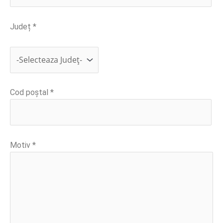
Județ *
Cod poștal *
Motiv *