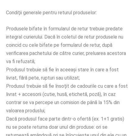
Condiţii generale pentru returul produselor:
Produsele bifate în formularul de retur trebuie predate
integral curierului. Dacă în coletul de retur produsele nu
coincid cu cele bifate pe formularul de retur, după
verificarea pachetului de către curier, preluarea acestora
va fi refuzată;
Produsul trebuie să fie în aceeaşi stare în care a fost
livrat, fără pete, rupturi sau utilizat;
Produsul trebuie să fie însoţit de cadourile cu care a fost
livrat + accesorii (cutie, husă, etichetă, poză), în caz
contrar se va percepe un comision de până la 15% din
valoarea produslui;
Dacă produsul face parte dintr-o ofertă (ex. 1+1 gratis)
nu se poate returna doar unul din produse: ori se
returnează amândouă ori se înlocuieşte unul din ele cu un