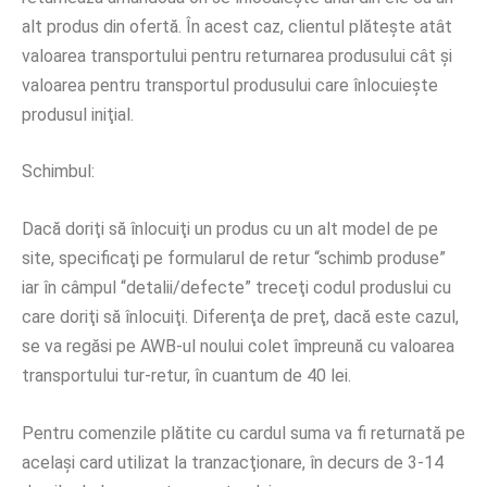
alt produs din ofertă. În acest caz, clientul plăteşte atât
valoarea transportului pentru returnarea produsului cât şi
valoarea pentru transportul produsului care înlocuieşte
produsul iniţial.
Schimbul:
Dacă doriţi să înlocuiţi un produs cu un alt model de pe
site, specificaţi pe formularul de retur “schimb produse”
iar în câmpul “detalii/defecte” treceţi codul produslui cu
care doriţi să înlocuiţi. Diferenţa de preţ, dacă este cazul,
se va regăsi pe AWB-ul noului colet împreună cu valoarea
transportului tur-retur, în cuantum de 40 lei.
Pentru comenzile plătite cu cardul suma va fi returnată pe
acelaşi card utilizat la tranzacţionare, în decurs de 3-14