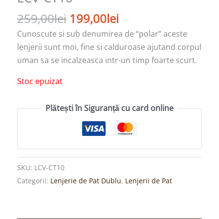
259,00
lei
199,00
lei
Cunoscute si sub denumirea de “polar” aceste
lenjerii sunt moi, fine si calduroase ajutand corpul
uman sa se incalzeasca intr-un timp foarte scurt.
Stoc epuizat
Plătești în Siguranță cu card online
SKU:
LCV-CT10
Categorii:
Lenjerie de Pat Dublu
,
Lenjerii de Pat