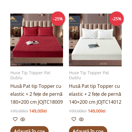
Prețul
Prețul
Prețul
Prețul
-25%
-25%
inițial
curent
inițial
curent
a
este:
a
este:
fost:
149,00lei.
fost:
149,00lei.
199,00lei.
199,00lei.
Huse Tip Topper Pat
Huse Tip Topper Pat
Dublu
Dublu
Husă Pat tip Topper cu
Husă Pat tip Topper cu
elastic + 2 fețe de pernă
elastic + 2 fețe de pernă
180×200 cm JOJTC18009
140×200 cm JOJTC14012
199,00
lei
149,00
lei
199,00
lei
149,00
lei
Adaugă în coș
Adaugă în coș