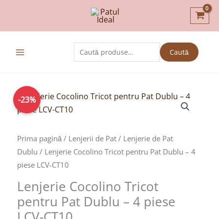
Skip
to
content
Caută
Caută
după:
Prețul
Prețul
-23%
inițial
curent
a
este:
fost:
199,00lei.
Prima pagină
/
Lenjerii de Pat
/
Lenjerie de Pat
259,00lei.
Dublu
/ Lenjerie Cocolino Tricot pentru Pat Dublu – 4
piese LCV-CT10
Lenjerie Cocolino Tricot
pentru Pat Dublu – 4 piese
LCV-CT10