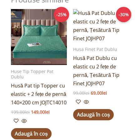
Prețul
Prețul
Prețul
Prețul
-25%
-30%
inițial
curent
inițial
curent
a
este:
a
este:
fost:
149,00lei.
fost:
69,00lei.
199,00lei.
99,00lei.
Husa Finet Pat Dublu
Husă Pat Dublu cu
elastic cu 2 fețe de
Huse Tip Topper Pat
pernă, Țesătură Tip
Dublu
Finet JOJHP07
Husă Pat tip Topper cu
99,00
lei
69,00
lei
elastic + 2 fețe de pernă
140×200 cm JOJTC14010
199,00
lei
149,00
lei
Adaugă în coș
Adaugă în coș