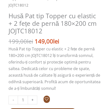
JOJTC18012
Husă Pat tip Topper cu elastic
+ 2 fețe de pernă 180×200 cm
JOJTC18012
199,00
lei
149,00
lei
Husă Pat tip Topper cu elastic + 2 fețe de pernă
180×200 cm JOJTC18012 îți transformă somnul,
oferindu-ți confort și protecție optimă pentru
saltea. Dedicată celor cu probleme de spate,
această husă de calitate îți asigură o experiență de
odihnă superioară. Profită acum de oportunitatea
de a-ți îmbunătăți somnul!
-
+