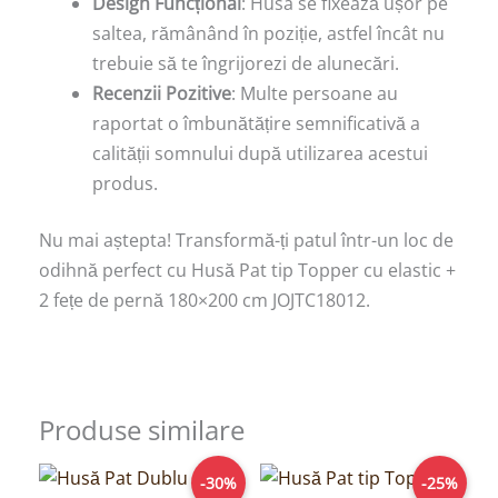
Design Funcțional
: Husa se fixează ușor pe
saltea, rămânând în poziție, astfel încât nu
trebuie să te îngrijorezi de alunecări.
Recenzii Pozitive
: Multe persoane au
raportat o îmbunătățire semnificativă a
calității somnului după utilizarea acestui
produs.
Nu mai aștepta! Transformă-ți patul într-un loc de
odihnă perfect cu Husă Pat tip Topper cu elastic +
2 fețe de pernă 180×200 cm JOJTC18012.
Produse similare
Prețul
Prețul
Prețul
Prețul
-30%
-25%
inițial
curent
inițial
curent