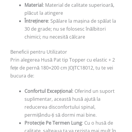
Material
: Material de calitate superioară,
plăcut la atingere
Întreținere
: Spălare la mașina de spălat la
30 de grade; nu se folosesc înălbitori
chimici; nu necesită călcare
Beneficii pentru Utilizator
Prin alegerea Husă Pat tip Topper cu elastic + 2
fețe de pernă 180×200 cm JOJTC18012, tu te vei
bucura de:
Confortul Excepțional
: Oferind un suport
suplimentar, această husă ajută la
reducerea disconfortului spinal,
permițându-ți să dormi mai bine.
Protecție Pe Termen Lung
: Cu o husă de
calitate, salteaua ta va rezista mai mult în