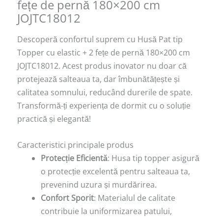
fețe de pernă 180×200 cm
JOJTC18012
Descoperă confortul suprem cu Husă Pat tip
Topper cu elastic + 2 fețe de pernă 180×200 cm
JOJTC18012. Acest produs inovator nu doar că
protejează salteaua ta, dar îmbunătățește și
calitatea somnului, reducând durerile de spate.
Transformă-ți experiența de dormit cu o soluție
practică și elegantă!
Caracteristici principale produs
Protecție Eficientă
: Husa tip topper asigură
o protecție excelentă pentru salteaua ta,
prevenind uzura și murdărirea.
Confort Sporit
: Materialul de calitate
contribuie la uniformizarea patului,