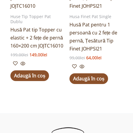
199,00lei.
99,00lei.
Huse Tip Topper Pat
Husa Finet Pat Single
Dublu
Husă Pat pentru 1
Husă Pat tip Topper cu
persoană cu 2 fețe de
elastic + 2 fețe de pernă
pernă, Țesătură Tip
160×200 cm JOJTC16010
Finet JOHPSI21
199,00
lei
149,00
lei
99,00
lei
64,00
lei
Adaugă în coș
Adaugă în coș