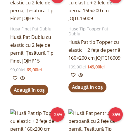
a
este:
a
este:
fost:
69,00lei.
fost:
149,00lei.
99,00lei.
199,00lei.
Husa Finet Pat Dublu
Huse Tip Topper Pat
Dublu
Husă Pat Dublu cu
Husă Pat tip Topper cu
elastic cu 2 fețe de
elastic + 2 fețe de pernă
pernă, Țesătură Tip
160×200 cm JOJTC16009
Finet JOJHP15
199,00
lei
149,00
lei
99,00
lei
69,00
lei
Adaugă în coș
Adaugă în coș
Prețul
Prețul
Prețul
Prețul
-25%
-35%
inițial
curent
inițial
curent
a
este:
a
este:
fost:
149,00lei.
fost:
64,00lei.