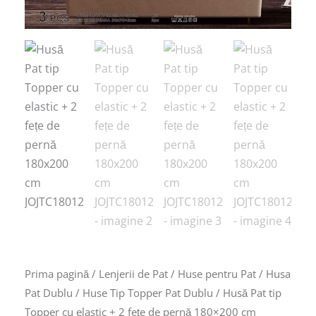
fețe
de
pernă
180x200
cm
JOJTC18012
Prima pagină
/
Lenjerii de Pat
/
Huse pentru Pat
/
Husa
Pat Dublu
/
Huse Tip Topper Pat Dublu
/ Husă Pat tip
Topper cu elastic + 2 fețe de pernă 180×200 cm