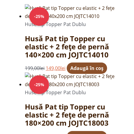
Prețul
Prețul
inițial
curent
-25%
a
este:
Huse Tip Topper Pat Dublu
fost:
149,00lei.
Husă Pat tip Topper cu
199,00lei.
elastic + 2 fețe de pernă
140×200 cm JOJTC14010
199,00
lei
149,00
lei
Adaugă în coș
Prețul
Prețul
inițial
curent
-25%
a
este:
Huse Tip Topper Pat Dublu
fost:
149,00lei.
Husă Pat tip Topper cu
199,00lei.
elastic + 2 fețe de pernă
180×200 cm JOJTC18003