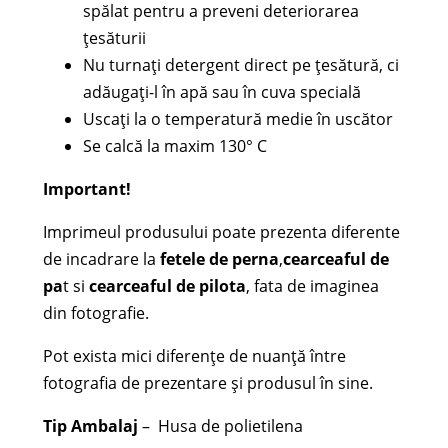
spălat pentru a preveni deteriorarea
țesăturii
Nu turnați detergent direct pe țesătură, ci
adăugați-l în apă sau în cuva specială
Uscați la o temperatură medie în uscător
Se calcă la maxim 130° C
Important!
Imprimeul produsului poate prezenta diferente
de incadrare la
fetele de perna
,
cearceaful de
pa
t si
cearceaful de pilota
, fata de imaginea
din fotografie.
Pot exista mici diferențe de nuanță între
fotografia de prezentare și produsul în sine.
Tip Ambalaj
– Husa de polietilena