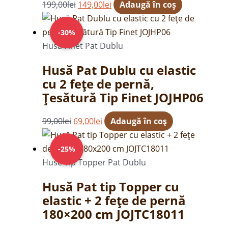
199,00
lei
149,00
lei
Adaugă în coș
Prețul
Prețul
inițial
curent
-30%
a
este:
Husa Finet Pat Dublu
fost:
69,00lei.
Husă Pat Dublu cu elastic
99,00lei.
cu 2 fețe de pernă,
Țesătură Tip Finet JOJHP06
99,00
lei
69,00
lei
Adaugă în coș
Prețul
Prețul
inițial
curent
-25%
a
este:
Huse Tip Topper Pat Dublu
fost:
149,00lei.
Husă Pat tip Topper cu
199,00lei.
elastic + 2 fețe de pernă
180×200 cm JOJTC18011