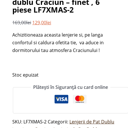
dublu Craciun – finet , 6
piese LF7XMAS-2
169,00
lei
129,00
lei
Achizitioneaza aceasta lenjerie si, pe langa
confortul si caldura ofetita tie, va aduce in
dormitorului tau atmosfera Craciunului !
Stoc epuizat
Plătești în Siguranță cu card online
SKU:
LF7XMAS-2
Categorii:
Lenjerii de Pat Dublu