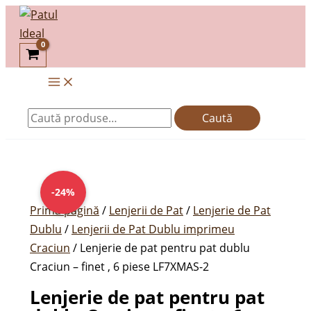
Skip
Caută
to
după:
content
Caută
Prețul
Prețul
inițial
curent
-24%
a
este:
Prima pagină
/
Lenjerii de Pat
/
Lenjerie de Pat
fost:
129,00lei.
Dublu
/
Lenjerii de Pat Dublu imprimeu
169,00lei.
Craciun
/ Lenjerie de pat pentru pat dublu
Craciun – finet , 6 piese LF7XMAS-2
Lenjerie de pat pentru pat