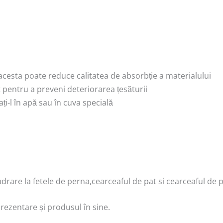
, acesta poate reduce calitatea de absorbție a materialului
pentru a preveni deteriorarea țesăturii
ți-l în apă sau în cuva specială
are la fetele de perna,cearceaful de pat si cearceaful de pi
prezentare și produsul în sine.