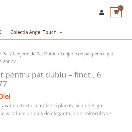
X
Colectia Angel Touch
Prețul
e Pat
/
Lenjerie de Pat Dublu
/ Lenjerie de pat pentru pat
curent
F7-20077
este:
t pentru pat dublu – finet , 6
119,00lei.
77
lei.
0
lei
, avand o textura molae si placuta si un design
ie va aduce un plus de eleganta in dormitorul tau!