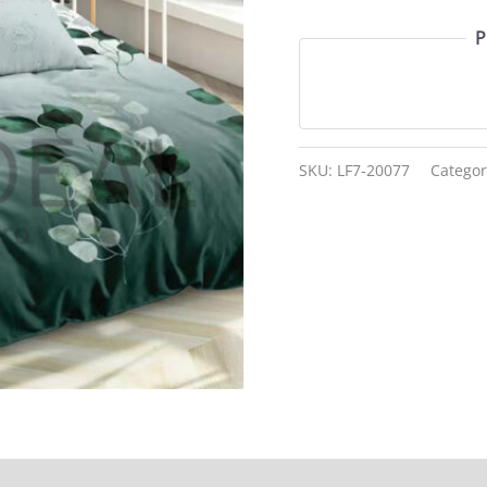
P
SKU:
LF7-20077
Categor