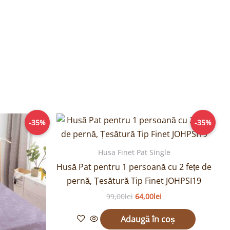
rețul
Prețul
Prețul
-35%
-35%
urent
inițial
curent
ste:
a
este:
4,00lei.
fost:
64,00lei.
Husa Finet Pat Single
99,00lei.
Husă Pat pentru 1 persoană cu 2 fețe de
pernă, Țesătură Tip Finet JOHPSI19
99,00
lei
64,00
lei
Adaugă în coș