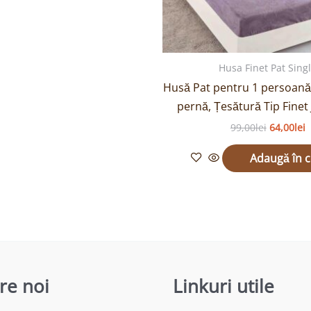
Husa Finet Pat Sing
Husă Pat pentru 1 persoană 
pernă, Țesătură Tip Finet
99,00
lei
64,00
lei
Adaugă în 
re noi
Linkuri utile