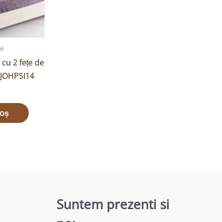
le
cu 2 fețe de
 JOHPSI14
coș
Suntem prezenti si