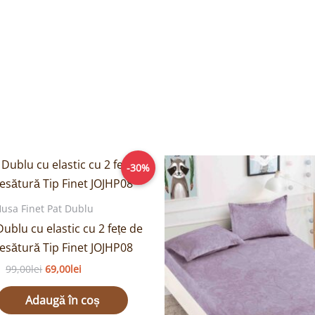
Prețul
Prețul
Prețul
P
-30%
inițial
curent
inițial
c
a
este:
a
e
fost:
69,00lei.
fost:
6
usa Finet Pat Dublu
99,00lei.
99,00lei.
ublu cu elastic cu 2 fețe de
esătură Tip Finet JOJHP08
99,00
lei
69,00
lei
Adaugă în coș