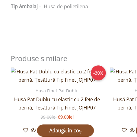
Tip Ambalaj
– Husa de polietilena
Produse similare
Prețul
Prețul
-30%
inițial
curent
a
este:
fost:
69,00lei.
Husa Finet Pat Dublu
H
99,00lei.
Husă Pat Dublu cu elastic cu 2 fețe de
Husă Pat D
pernă, Țesătură Tip Finet JOJHP07
pernă, Ț
99,00
lei
69,00
lei
Adaugă în coș