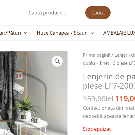
Caută
după:
Caută
uri/Pături
Huse Canapea / Scaun
AMBALAJE LU
Prețul
Prima pagină
/
Lenjerii d
inițial
dublu – finet , 6 piese L
a
Lenjerie de pa
fost:
piese LF7-200
159,00
159,00
lei
119,0
Confectionata din finet
deosebit aceasta lenjer
Stoc epuizat