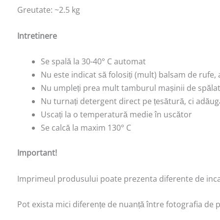
Greutate: ~2.5 kg
Intretinere
Se spală la 30-40° C automat
Nu este indicat să folosiți (mult) balsam de rufe
Nu umpleți prea mult tamburul mașinii de spălat 
Nu turnați detergent direct pe țesătură, ci adăuga
Uscați la o temperatură medie în uscător
Se calcă la maxim 130° C
Important!
Imprimeul produsului poate prezenta diferente de incadr
Pot exista mici diferențe de nuanță între fotografia de 